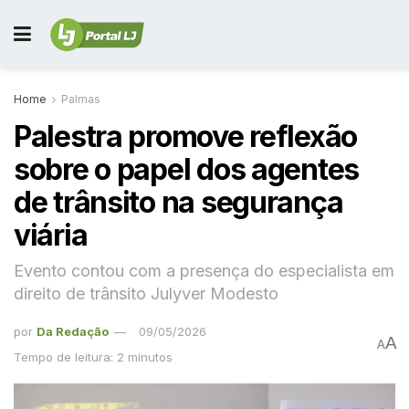
Home
Palmas
Palestra promove reflexão
sobre o papel dos agentes
de trânsito na segurança
viária
Evento contou com a presença do especialista em
direito de trânsito Julyver Modesto
por
Da Redação
09/05/2026
A
A
Tempo de leitura: 2 minutos