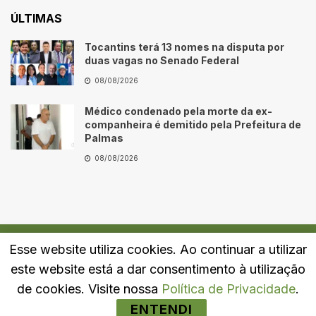
ÚLTIMAS
Tocantins terá 13 nomes na disputa por
duas vagas no Senado Federal
08/08/2026
Médico condenado pela morte da ex-
companheira é demitido pela Prefeitura de
Palmas
08/08/2026
Esse website utiliza cookies. Ao continuar a utilizar
Quem Somos
Fale Conosco
Política de Privacidade
este website está a dar consentimento à utilização
© 2024
Portal LJ
- Todos os direitos reservados.
de cookies. Visite nossa
Política de Privacidade
.
ENTENDI