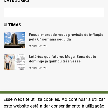
CATEGORIAS
ÚLTIMAS
Focus: mercado reduz previsão de inflação
pela 6ª semana seguida
10/08/2026
Lotérica que faturou Mega-Sena deste
domingo já ganhou três vezes
10/08/2026
Esse website utiliza cookies. Ao continuar a utilizar
Quem Somos
Fale Conosco
Política de Privacidade
este website está a dar consentimento à utilização