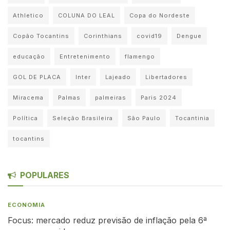
Athletico
COLUNA DO LEAL
Copa do Nordeste
Copão Tocantins
Corinthians
covid19
Dengue
educação
Entretenimento
flamengo
GOL DE PLACA
Inter
Lajeado
Libertadores
Miracema
Palmas
palmeiras
Paris 2024
Política
Seleção Brasileira
São Paulo
Tocantinia
tocantins
POPULARES
ECONOMIA
Focus: mercado reduz previsão de inflação pela 6ª