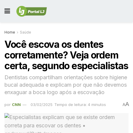
Home
Saúde
Você escova os dentes
corretamente? Veja ordem
certa, segundo especialistas
Dentistas compartilham orientações sobre higiene
bucal adequada e explicam por que não devemos
enxaguar a boca logo após a escovação
A
por
CNN
03/02/2025
Tempo de leitura: 4 minutos
A