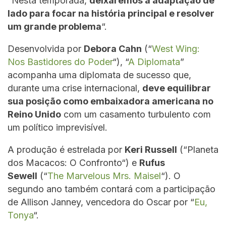
“Nesta temporada,
deixaremos a adaptação de
lado para focar na história principal e resolver
um grande problema
“.
Desenvolvida por
Debora Cahn
(“
West Wing:
Nos Bastidores do Poder
“), “
A Diplomata
”
acompanha uma diplomata de sucesso que,
durante uma crise internacional,
deve equilibrar
sua posição como embaixadora americana no
Reino Unido
com um casamento turbulento com
um político imprevisível.
A produção é estrelada por
Keri Russell
(“Planeta
dos Macacos: O Confronto“) e
Rufus
Sewell
(“
The Marvelous Mrs. Maisel
“). O
segundo ano também contará com a participação
de Allison Janney, vencedora do Oscar por “
Eu,
Tonya
“.