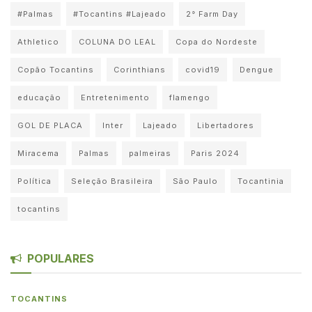
#Palmas
#Tocantins #Lajeado
2° Farm Day
Athletico
COLUNA DO LEAL
Copa do Nordeste
Copão Tocantins
Corinthians
covid19
Dengue
educação
Entretenimento
flamengo
GOL DE PLACA
Inter
Lajeado
Libertadores
Miracema
Palmas
palmeiras
Paris 2024
Política
Seleção Brasileira
São Paulo
Tocantinia
tocantins
POPULARES
TOCANTINS