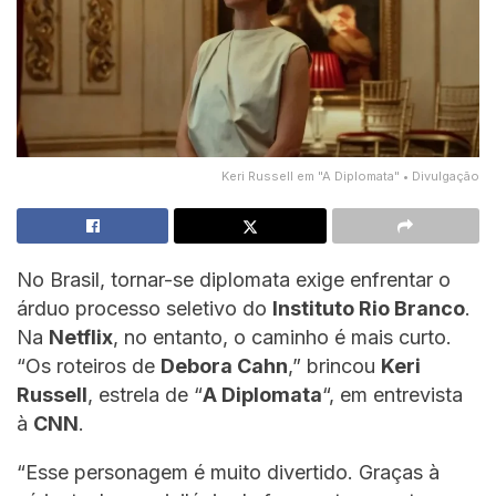
Keri Russell em "A Diplomata" • Divulgação
No Brasil, tornar-se diplomata exige enfrentar o
árduo processo seletivo do
Instituto Rio Branco
.
Na
Netflix
, no entanto, o caminho é mais curto.
“Os roteiros de
Debora Cahn
,” brincou
Keri
Russell
, estrela de “
A Diplomata
“, em entrevista
à
CNN
.
“Esse personagem é muito divertido. Graças à