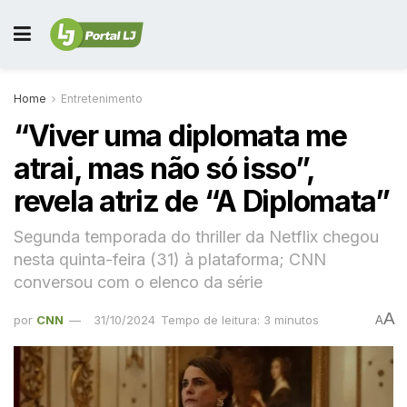
Home
Entretenimento
“Viver uma diplomata me
atrai, mas não só isso”,
revela atriz de “A Diplomata”
Segunda temporada do thriller da Netflix chegou
nesta quinta-feira (31) à plataforma; CNN
conversou com o elenco da série
A
por
CNN
31/10/2024
Tempo de leitura: 3 minutos
A