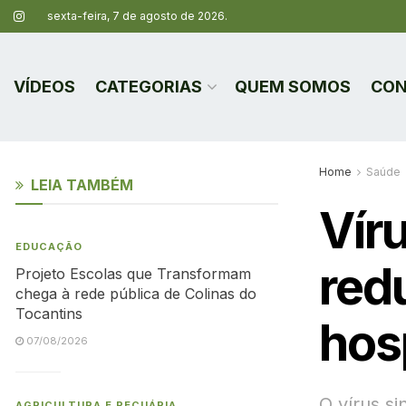
sexta-feira, 7 de agosto de 2026.
VÍDEOS
CATEGORIAS
QUEM SOMOS
CON
Home
Saúde
LEIA TAMBÉM
Víru
EDUCAÇÃO
red
Projeto Escolas que Transformam
chega à rede pública de Colinas do
Tocantins
hos
07/08/2026
O vírus si
AGRICULTURA E PECUÁRIA