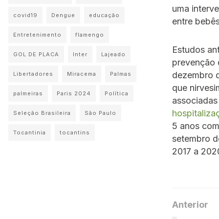
uma interve
covid19
Dengue
educação
entre bebês
Entretenimento
flamengo
Estudos ant
GOL DE PLACA
Inter
Lajeado
prevenção 
dezembro d
Libertadores
Miracema
Palmas
que nirvesi
palmeiras
Paris 2024
Política
associadas
hospitaliz
Seleção Brasileira
São Paulo
5 anos com 
Tocantinia
tocantins
setembro de
2017 a 202
Anterior