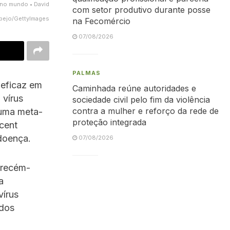
s no mundo • David
com setor produtivo durante posse
pejo/GettyImages
na Fecomércio
07/08/2026
PALMAS
 eficaz em
Caminhada reúne autoridades e
 vírus
sociedade civil pelo fim da violência
contra a mulher e reforço da rede de
 uma meta-
proteção integrada
cent
 doença.
07/08/2026
recém-
a
vírus
 dos