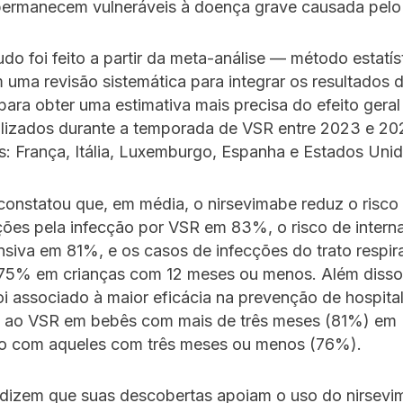
permanecem vulneráveis à doença grave causada pel
do foi feito a partir da meta-análise — método estatís
m uma revisão sistemática para integrar os resultados 
para obter uma estimativa mais precisa do efeito gera
alizados durante a temporada de VSR entre 2023 e 2
s: França, Itália, Luxemburgo, Espanha e Estados Unid
constatou que, em média, o nirsevimabe reduz o risco
ções pela infecção por VSR em 83%, o risco de inter
ensiva em 81%, e os casos de infecções do trato respir
m 75% em crianças com 12 meses ou menos. Além disso
oi associado à maior eficácia na prevenção de hospita
a ao VSR em bebês com mais de três meses (81%) em
 com aqueles com três meses ou menos (76%).
 dizem que suas descobertas apoiam o uso do nirsev