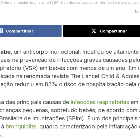
O vírus sincicial respiratório (VSR) é a principal causa de internação em criança
Es
Compartilhar
Compartilhar
mabe
, um anticorpo monoclonal, mostrou-se altamente
eais na prevenção de infecções graves causadas pelo
respiratório (VSR) em bebês com menos de um ano. Em
licada na renomada revista The Lancet Child & Adoles
njeção reduziu em 83% o risco de hospitalização pela
a das principais causas de
infecções respiratórias
em 
 crianças pequenas, sobretudo bebês, de acordo com 
rasileira de Imunizações (SBIm). É um dos principais 
 à
bronquiolite
, quadro caracterizado pela inflamação
.