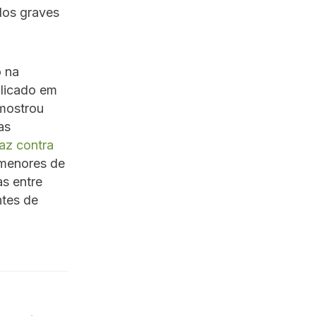
dos graves
o na
blicado em
 mostrou
as
az contra
 menores de
s entre
ntes de