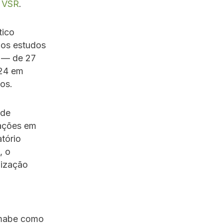
o
VSR
.
tico
dos estudos
l — de 27
024 em
os.
 de
nações em
atório
, o
lização
imabe como