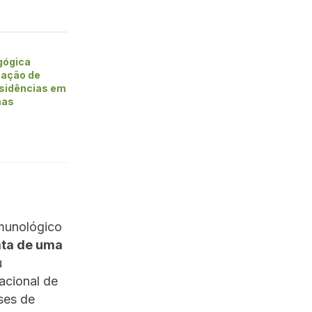
gógica
mação de
esidências em
mas
imunológico
ata de uma
u
acional de
ses de