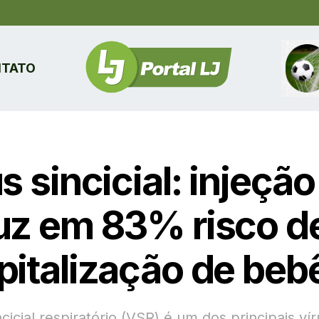
TATO
s sincicial: injeção
uz em 83% risco d
pitalização de beb
ncicial respiratório (VSR) é um dos principais vír