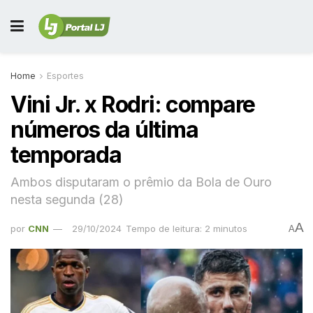
Home
Esportes
Vini Jr. x Rodri: compare
números da última
temporada
Ambos disputaram o prêmio da Bola de Ouro
nesta segunda (28)
A
por
CNN
29/10/2024
Tempo de leitura: 2 minutos
A