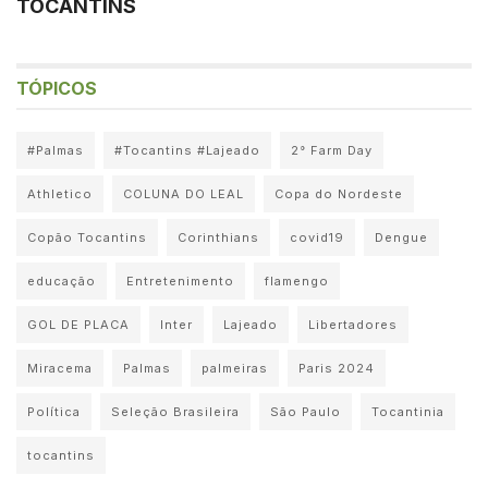
TOCANTINS
TÓPICOS
#Palmas
#Tocantins #Lajeado
2° Farm Day
Athletico
COLUNA DO LEAL
Copa do Nordeste
Copão Tocantins
Corinthians
covid19
Dengue
educação
Entretenimento
flamengo
GOL DE PLACA
Inter
Lajeado
Libertadores
Miracema
Palmas
palmeiras
Paris 2024
Política
Seleção Brasileira
São Paulo
Tocantinia
tocantins