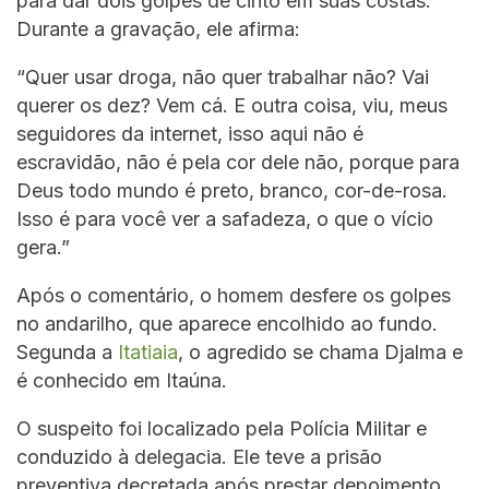
para dar dois golpes de cinto em suas costas.
Durante a gravação, ele afirma:
“Quer usar droga, não quer trabalhar não? Vai
querer os dez? Vem cá. E outra coisa, viu, meus
seguidores da internet, isso aqui não é
escravidão, não é pela cor dele não, porque para
Deus todo mundo é preto, branco, cor-de-rosa.
Isso é para você ver a safadeza, o que o vício
gera.”
Após o comentário, o homem desfere os golpes
no andarilho, que aparece encolhido ao fundo.
Segunda a
Itatiaia
, o agredido se chama Djalma e
é conhecido em Itaúna.
O suspeito foi localizado pela Polícia Militar e
conduzido à delegacia. Ele teve a prisão
preventiva decretada após prestar depoimento.