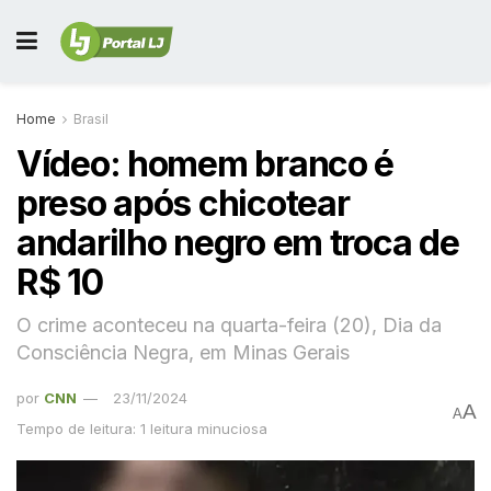
Home
Brasil
Vídeo: homem branco é
preso após chicotear
andarilho negro em troca de
R$ 10
O crime aconteceu na quarta-feira (20), Dia da
Consciência Negra, em Minas Gerais
por
CNN
23/11/2024
A
A
Tempo de leitura: 1 leitura minuciosa