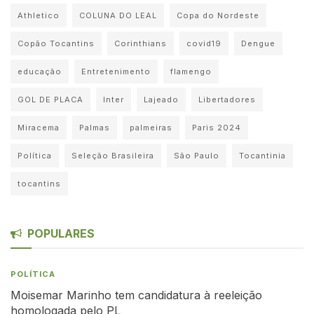
Athletico
COLUNA DO LEAL
Copa do Nordeste
Copão Tocantins
Corinthians
covid19
Dengue
educação
Entretenimento
flamengo
GOL DE PLACA
Inter
Lajeado
Libertadores
Miracema
Palmas
palmeiras
Paris 2024
Política
Seleção Brasileira
São Paulo
Tocantinia
tocantins
POPULARES
POLÍTICA
Moisemar Marinho tem candidatura à reeleição
homologada pelo PL