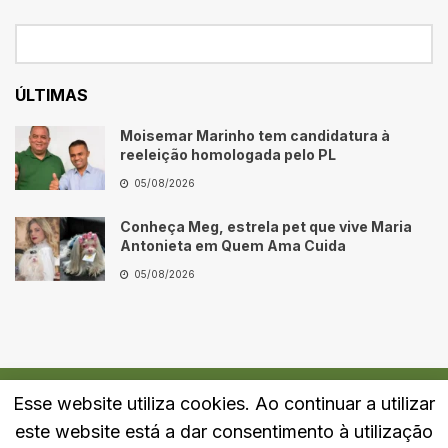
ÚLTIMAS
Moisemar Marinho tem candidatura à
reeleição homologada pelo PL
05/08/2026
Conheça Meg, estrela pet que vive Maria
Antonieta em Quem Ama Cuida
05/08/2026
Esse website utiliza cookies. Ao continuar a utilizar
Quem Somos
Fale Conosco
Política de Privacidade
este website está a dar consentimento à utilização