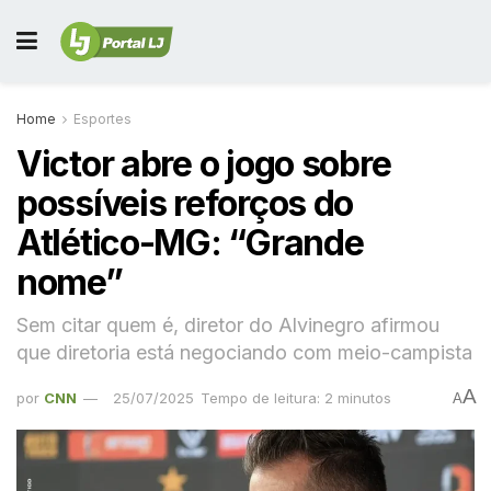
Home
Esportes
Victor abre o jogo sobre
possíveis reforços do
Atlético-MG: “Grande
nome”
Sem citar quem é, diretor do Alvinegro afirmou
que diretoria está negociando com meio-campista
A
por
CNN
25/07/2025
Tempo de leitura: 2 minutos
A