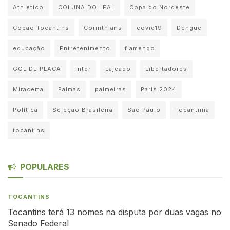
Athletico
COLUNA DO LEAL
Copa do Nordeste
Copão Tocantins
Corinthians
covid19
Dengue
educação
Entretenimento
flamengo
GOL DE PLACA
Inter
Lajeado
Libertadores
Miracema
Palmas
palmeiras
Paris 2024
Política
Seleção Brasileira
São Paulo
Tocantinia
tocantins
POPULARES
TOCANTINS
Tocantins terá 13 nomes na disputa por duas vagas no
Senado Federal