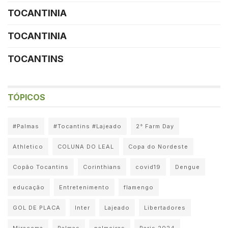
TOCANTINIA
TOCANTINIA
TOCANTINS
TÓPICOS
#Palmas
#Tocantins #Lajeado
2° Farm Day
Athletico
COLUNA DO LEAL
Copa do Nordeste
Copão Tocantins
Corinthians
covid19
Dengue
educação
Entretenimento
flamengo
GOL DE PLACA
Inter
Lajeado
Libertadores
Miracema
Palmas
palmeiras
Paris 2024