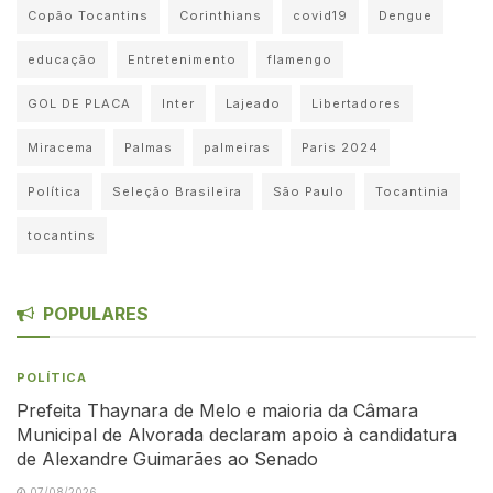
Copão Tocantins
Corinthians
covid19
Dengue
educação
Entretenimento
flamengo
GOL DE PLACA
Inter
Lajeado
Libertadores
Miracema
Palmas
palmeiras
Paris 2024
Política
Seleção Brasileira
São Paulo
Tocantinia
tocantins
POPULARES
POLÍTICA
Prefeita Thaynara de Melo e maioria da Câmara
Municipal de Alvorada declaram apoio à candidatura
de Alexandre Guimarães ao Senado
07/08/2026