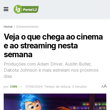
Home
Entretenimento
Veja o que chega ao cinema
e ao streaming nesta
semana
Produções com Adam Driver, Austin Butler,
Dakota Johnson e mais estreiam nos próximos
dias
A
por
CNN
17/06/2024
Tempo de leitura: 3 minutos
A