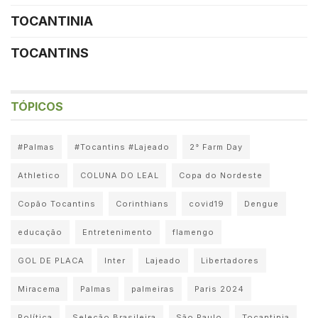
TOCANTINIA
TOCANTINS
TÓPICOS
#Palmas
#Tocantins #Lajeado
2° Farm Day
Athletico
COLUNA DO LEAL
Copa do Nordeste
Copão Tocantins
Corinthians
covid19
Dengue
educação
Entretenimento
flamengo
GOL DE PLACA
Inter
Lajeado
Libertadores
Miracema
Palmas
palmeiras
Paris 2024
Política
Seleção Brasileira
São Paulo
Tocantinia