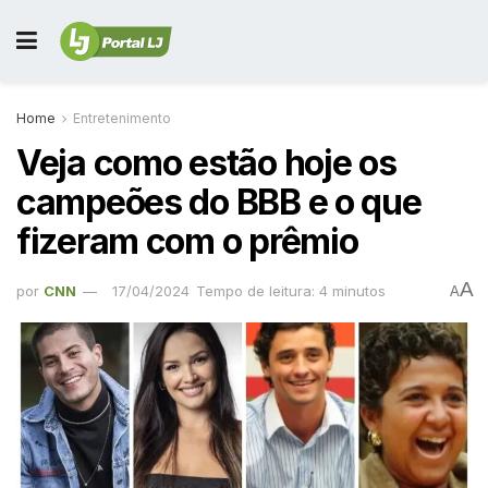
Home
Entretenimento
Veja como estão hoje os
campeões do BBB e o que
fizeram com o prêmio
A
por
CNN
17/04/2024
Tempo de leitura: 4 minutos
A