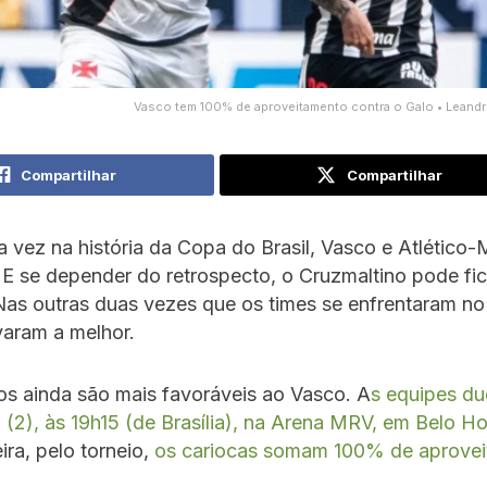
Vasco tem 100% de aproveitamento contra o Galo • Leand
Compartilhar
Compartilhar
ra vez na história da Copa do Brasil, Vasco e Atlético
E se depender do retrospecto, o Cruzmaltino pode fic
Nas outras duas vezes que os times se enfrentaram no 
varam a melhor.
os ainda são mais favoráveis ao Vasco. A
s equipes du
a (2), às 19h15 (de Brasília), na Arena MRV, em Belo H
ira, pelo torneio,
os cariocas somam 100% de aprovei