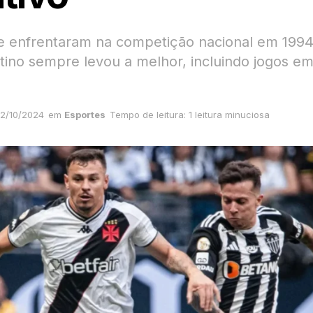
e enfrentaram na competição nacional em 1994
tino sempre levou a melhor, incluindo jogos em
2/10/2024
em
Esportes
Tempo de leitura: 1 leitura minuciosa