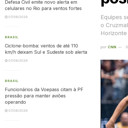
Defesa Civil emite novo alerta em
celulares no Rio para ventos fortes
Equipes s
07/08/2026
o Cruzmal
Horizonte
BRASIL
Ciclone-bomba: ventos de até 110
por
CNN
0
km/h deixam Sul e Sudeste sob alerta
07/08/2026
BRASIL
Funcionários da Voepass citam à PF
pressão para manter aviões
operando
07/08/2026