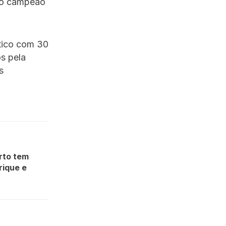
i o campeão
ético com 30
s pela
s
erto tem
rique e