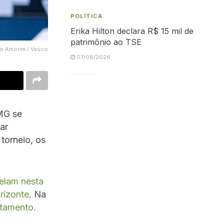
POLÍTICA
Erika Hilton declara R$ 15 mil de
patrimônio ao TSE
ro Amorim / Vasco
07/08/2026
-MG se
ar
torneio, os
elam nesta
orizonte
. Na
tamento.