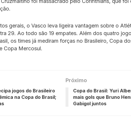
o Cruzmaltino foi massacrado pelo Corinthians, que fo
ição.
os gerais, o Vasco leva ligeira vantagem sobre o Atl
ntra 29. Ao todo são 19 empates. Além dos quatro jogo
sil, os times já mediram forças no Brasileiro, Copa do
e Copa Mercosul.
Próximo
cipa jogos do Brasileiro
Copa do Brasil: Yuri Alb
êmica na Copa do Brasil;
mais gols que Bruno Hen
as
Gabigol juntos