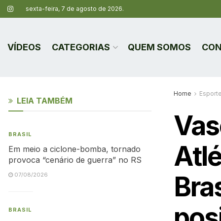
sexta-feira, 7 de agosto de 2026.
VÍDEOS
CATEGORIAS
QUEM SOMOS
CON
Home
Esport
LEIA TAMBÉM
Vas
BRASIL
Atl
Em meio a ciclone-bomba, tornado
provoca “cenário de guerra” no RS
Bra
07/08/2026
pos
BRASIL