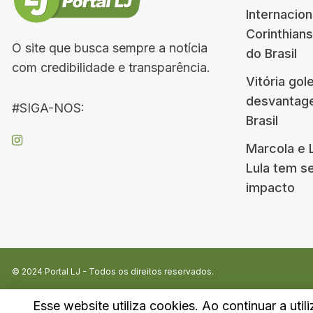
Internacion
Corinthian
O site que busca sempre a notícia
do Brasil
com credibilidade e transparência.
Vitória gol
desvantag
#SIGA-NOS:
Brasil
Marcola e 
Lula tem s
impacto
© 2024
Portal LJ
- Todos os direitos reservados.
Esse website utiliza cookies. Ao continuar a util