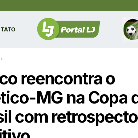
TATO
es
co reencontra o
ético-MG na Copa 
sil com retrospecto
itivo