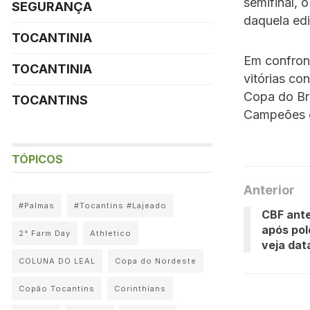
semifinal, 
SEGURANÇA
daquela ed
TOCANTINIA
Em confront
TOCANTINIA
vitórias co
Copa do Bra
TOCANTINS
Campeões 
TÓPICOS
Anterior
#Palmas
#Tocantins #Lajeado
CBF ante
após pol
2° Farm Day
Athletico
veja dat
COLUNA DO LEAL
Copa do Nordeste
Copão Tocantins
Corinthians