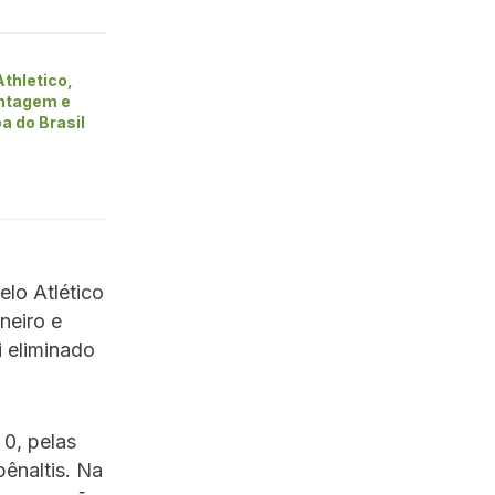
Athletico,
ntagem e
a do Brasil
elo Atlético
neiro e
i eliminado
 0, pelas
pênaltis. Na