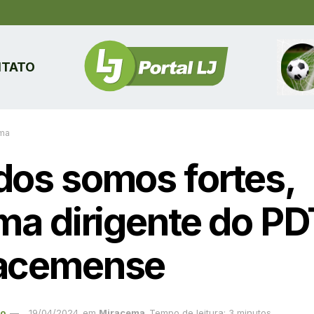
TATO
ma
dos somos fortes,
rma dirigente do PD
acemense
ão
19/04/2024
em
Miracema
Tempo de leitura: 3 minutos