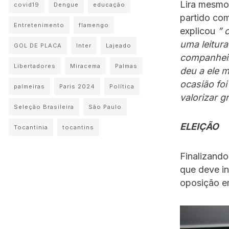
Lira mesmo
covid19
Dengue
educação
partido co
Entretenimento
flamengo
explicou
” 
uma leitura
GOL DE PLACA
Inter
Lajeado
companheir
Libertadores
Miracema
Palmas
deu a ele m
ocasião foi
palmeiras
Paris 2024
Política
valorizar 
Seleção Brasileira
São Paulo
ELEIÇÃO
Tocantinia
tocantins
Finalizando
que deve in
oposição em