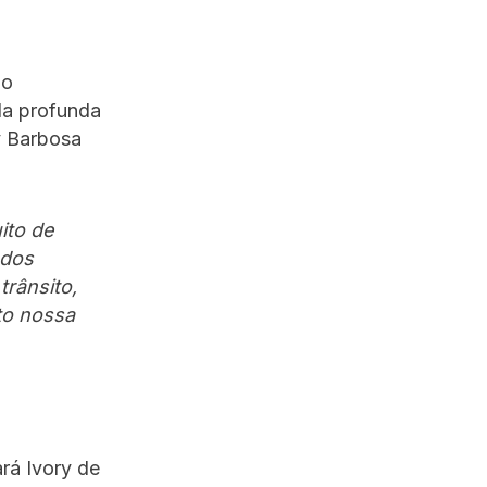
do
 da profunda
y Barbosa
ito de
ados
rânsito,
to nossa
rá Ivory de