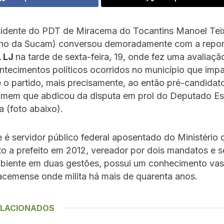
sidente do PDT de Miracema do Tocantins Manoel Tei
ho da Sucam) conversou demoradamente com a repo
 LJ
na tarde de sexta-feira, 19, onde fez uma avaliaçã
ntecimentos políticos ocorridos no município que imp
 o partido, mais precisamente, ao então pré-candidat
omem que abdicou da disputa em prol do Deputado Es
a (foto abaixo).
e é servidor público federal aposentado do Ministério
to a prefeito em 2012, vereador por dois mandatos e s
biente em duas gestões, possui um conhecimento vas
racemense onde milita há mais de quarenta anos.
ELACIONADOS