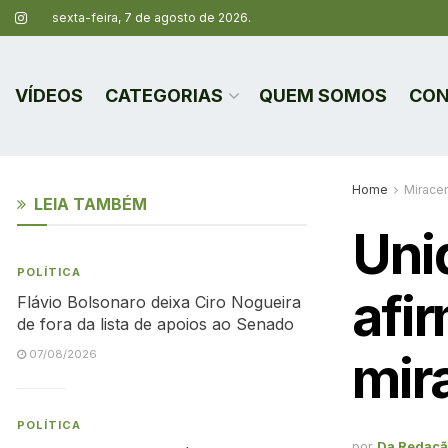
sexta-feira, 7 de agosto de 2026.
VÍDEOS
CATEGORIAS
QUEM SOMOS
CON
Home
Mirace
LEIA TAMBÉM
Uni
POLÍTICA
afi
Flávio Bolsonaro deixa Ciro Nogueira
de fora da lista de apoios ao Senado
mir
07/08/2026
POLÍTICA
por
Da Redaç