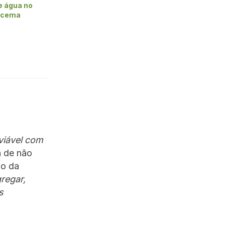
e água no
racema
viável com
a de não
ão da
regar,
s