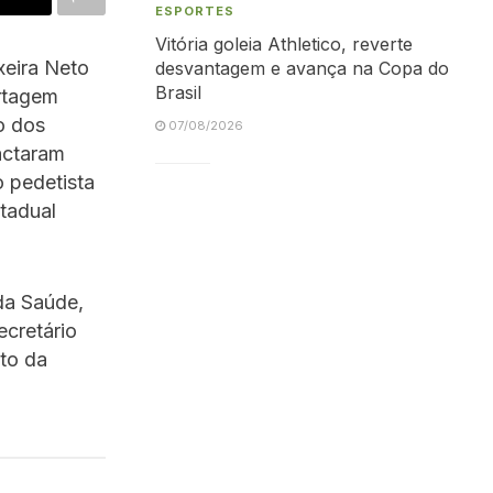
ESPORTES
Vitória goleia Athletico, reverte
xeira Neto
desvantagem e avança na Copa do
Brasil
rtagem
o dos
07/08/2026
actaram
o pedetista
tadual
 da Saúde,
ecretário
to da