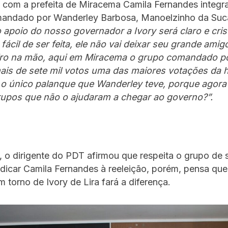
 com a prefeita de Miracema Camila Fernandes integr
mandado por Wanderley Barbosa, Manoelzinho da Su
o apoio do nosso governador a Ivory será claro e crist
 fácil de ser feita, ele não vai deixar seu grande amigo
o na mão, aqui em Miracema o grupo comandado po
ais de sete mil votos uma das maiores votações da hi
 o único palanque que Wanderley teve, porque agora 
grupos que não o ajudaram a chegar ao governo?”.
, o dirigente do PDT afirmou que respeita o grupo de 
dicar Camila Fernandes à reeleição, porém, pensa que
 torno de Ivory de Lira fará a diferença.