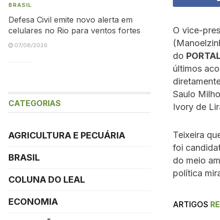
BRASIL
Defesa Civil emite novo alerta em
O vice-pre
celulares no Rio para ventos fortes
(Manoelzin
07/08/2026
do
PORTAL
últimos aco
diretamente
Saulo Milh
CATEGORIAS
Ivory de Lir
Teixeira qu
AGRICULTURA E PECUÁRIA
foi candida
BRASIL
do meio am
política mi
COLUNA DO LEAL
ECONOMIA
ARTIGOS
R