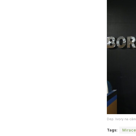
Dep. Ivory na câ
Tags:
Mirac