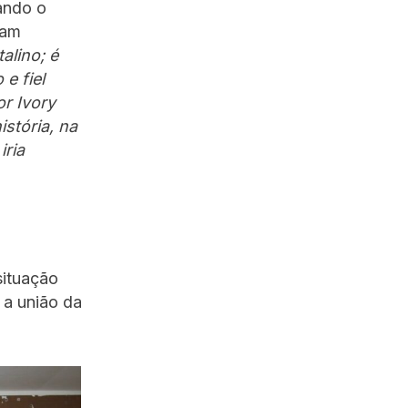
ando o
cam
alino; é
 e fiel
r Ivory
stória, na
iria
situação
 a união da