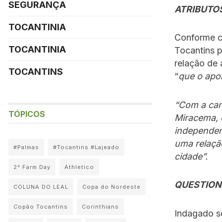
SEGURANÇA
ATRIBUTO
TOCANTINIA
Conforme co
TOCANTINIA
Tocantins p
relação de
TOCANTINS
“
que o apoi
“Com a can
TÓPICOS
Miracema, 
independen
uma relação
#Palmas
#Tocantins #Lajeado
cidade”.
2° Farm Day
Athletico
QUESTIO
COLUNA DO LEAL
Copa do Nordeste
Copão Tocantins
Corinthians
Indagado so