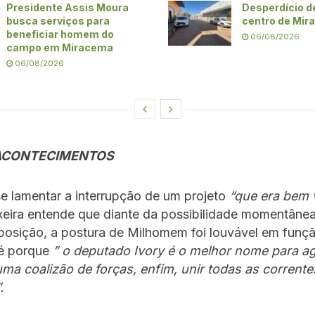
Presidente Assis Moura
Desperdício d
busca serviços para
centro de Mi
beneficiar homem do
06/08/2026
campo em Miracema
06/08/2026
ACONTECIMENTOS
e lamentar a interrupção de um projeto
“que era bem 
ixeira entende que diante da possibilidade momentâne
oposição, a postura de Milhomem foi louvável em funç
té porque
” o deputado Ivory é o melhor nome para ag
ma coalizão de forças, enfim, unir todas as corrente
.