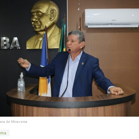
mara de Miracema
ema