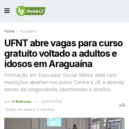
Home
Tocantins
UFNT abre vagas para curso
gratuito voltado a adultos e
idosos em Araguaína
Formação em Educador Social Sênior está com
inscrições abertas nos polos Cimba e JK e aborda
temas de longevidade, identidades e direitos
por
t1 Noticias
24/07/2025
A
A
Tempo de leitura: 2 minutos