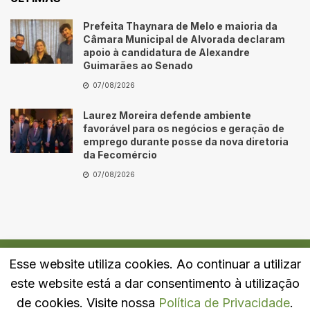
Prefeita Thaynara de Melo e maioria da
Câmara Municipal de Alvorada declaram
apoio à candidatura de Alexandre
Guimarães ao Senado
07/08/2026
Laurez Moreira defende ambiente
favorável para os negócios e geração de
emprego durante posse da nova diretoria
da Fecomércio
07/08/2026
Esse website utiliza cookies. Ao continuar a utilizar
Quem Somos
Fale Conosco
Política de Privacidade
este website está a dar consentimento à utilização
© 2024
Portal LJ
- Todos os direitos reservados.
de cookies. Visite nossa
Política de Privacidade
.