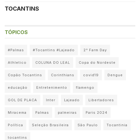
TOCANTINS
TÓPICOS
#Palmas
#Tocantins #Lajeado
2° Farm Day
Athletico
COLUNA DO LEAL
Copa do Nordeste
Copão Tocantins
Corinthians
covid19
Dengue
educação
Entretenimento
flamengo
GOL DE PLACA
Inter
Lajeado
Libertadores
Miracema
Palmas
palmeiras
Paris 2024
Política
Seleção Brasileira
São Paulo
Tocantinia
tocantins