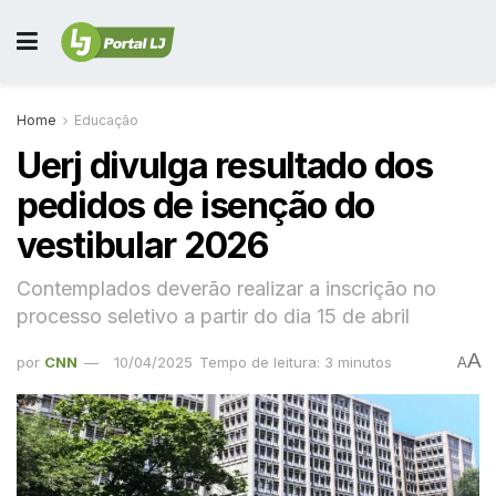
Home
Educação
Uerj divulga resultado dos
pedidos de isenção do
vestibular 2026
Contemplados deverão realizar a inscrição no
processo seletivo a partir do dia 15 de abril
A
por
CNN
10/04/2025
Tempo de leitura: 3 minutos
A