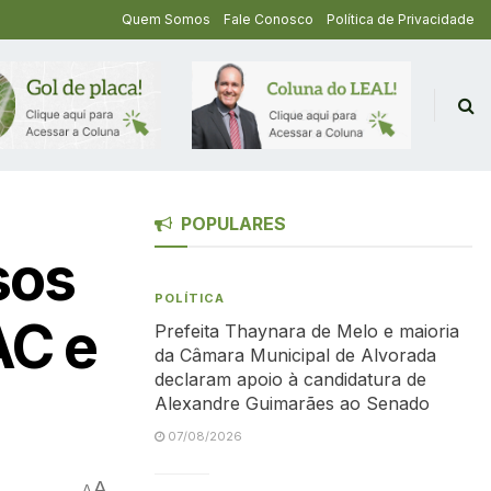
Quem Somos
Fale Conosco
Política de Privacidade
POPULARES
sos
POLÍTICA
AC e
Prefeita Thaynara de Melo e maioria
da Câmara Municipal de Alvorada
declaram apoio à candidatura de
Alexandre Guimarães ao Senado
07/08/2026
A
A