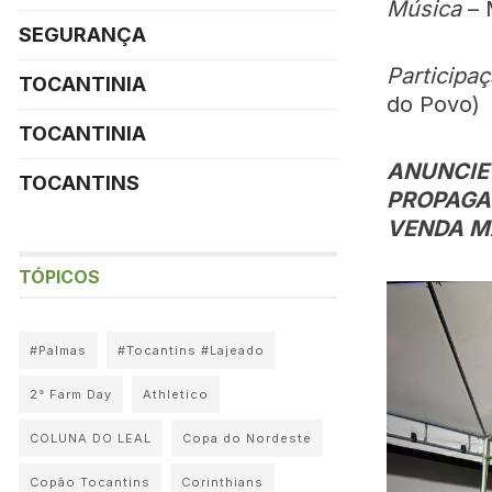
Música
– 
SEGURANÇA
Participa
TOCANTINIA
do Povo)
TOCANTINIA
ANUNCIE 
TOCANTINS
PROPAGA
VENDA MA
TÓPICOS
#Palmas
#Tocantins #Lajeado
2° Farm Day
Athletico
COLUNA DO LEAL
Copa do Nordeste
Copão Tocantins
Corinthians