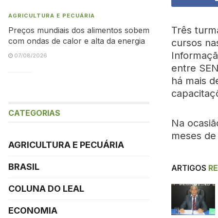
AGRICULTURA E PECUÁRIA
Três turm
Preços mundiais dos alimentos sobem
com ondas de calor e alta da energia
cursos nas
Informação
07/08/2026
entre SEN
há mais d
capacitaç
CATEGORIAS
Na ocasiã
meses de 
AGRICULTURA E PECUÁRIA
BRASIL
ARTIGOS
R
COLUNA DO LEAL
ECONOMIA