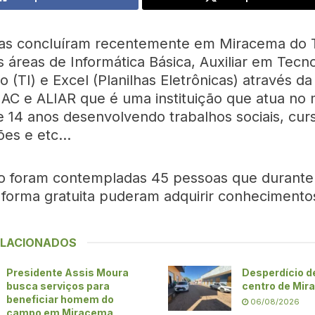
as concluíram recentemente em Miracema do 
 áreas de Informática Básica, Auxiliar em Tecn
 (TI) e Excel (Planilhas Eletrônicas) através da
AC e ALIAR que é uma instituição que atua no 
e 14 anos desenvolvendo trabalhos sociais, cur
ões e etc…
o foram contempladas 45 pessoas que durante
forma gratuita puderam adquirir conhecimentos
ELACIONADOS
Presidente Assis Moura
Desperdício d
busca serviços para
centro de Mi
beneficiar homem do
06/08/2026
campo em Miracema