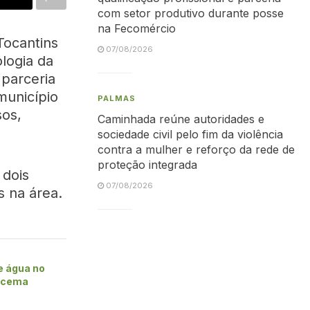
com setor produtivo durante posse
na Fecomércio
Tocantins
07/08/2026
ologia da
 parceria
município
PALMAS
sos,
Caminhada reúne autoridades e
sociedade civil pelo fim da violência
contra a mulher e reforço da rede de
proteção integrada
 dois
07/08/2026
 na área.
e água no
racema