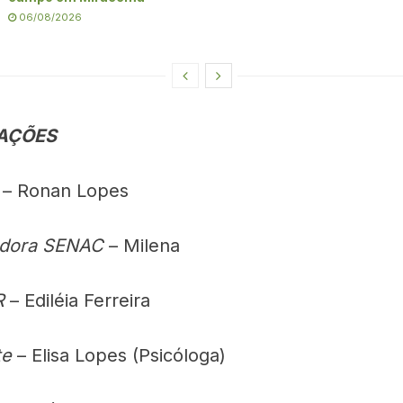
06/08/2026
PAÇÕES
– Ronan Lopes
dora SENAC
– Milena
R
– Ediléia Ferreira
te
– Elisa Lopes (Psicóloga)