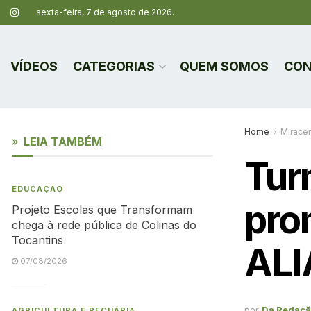
sexta-feira, 7 de agosto de 2026.
VÍDEOS
CATEGORIAS
QUEM SOMOS
CON
Home
Mirace
LEIA TAMBÉM
Tur
EDUCAÇÃO
pro
Projeto Escolas que Transformam
chega à rede pública de Colinas do
Tocantins
ALI
07/08/2026
por
Da Redaç
AGRICULTURA E PECUÁRIA