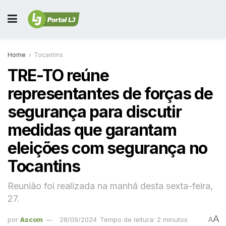
Home
Tocantins
TRE-TO reúne
representantes de forças de
segurança para discutir
medidas que garantam
eleições com segurança no
Tocantins
Reunião foi realizada na manhã desta sexta-feira,
27.
A
por
Ascom
28/09/2024
Tempo de leitura: 2 minutos
A