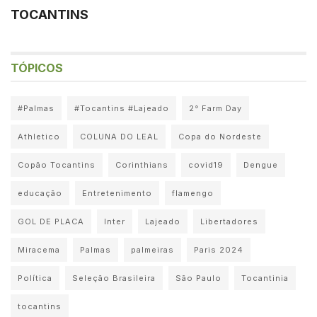
TOCANTINS
TÓPICOS
#Palmas
#Tocantins #Lajeado
2° Farm Day
Athletico
COLUNA DO LEAL
Copa do Nordeste
Copão Tocantins
Corinthians
covid19
Dengue
educação
Entretenimento
flamengo
GOL DE PLACA
Inter
Lajeado
Libertadores
Miracema
Palmas
palmeiras
Paris 2024
Política
Seleção Brasileira
São Paulo
Tocantinia
tocantins