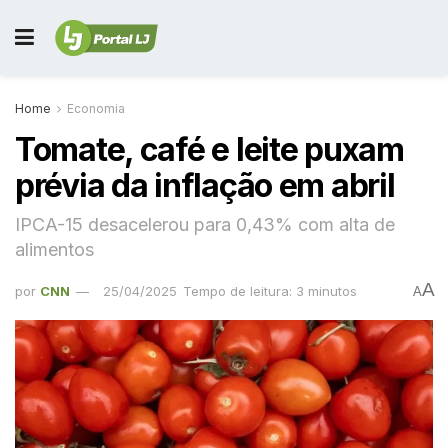
Home
Economia
Tomate, café e leite puxam
prévia da inflação em abril
IPCA-15 desacelerou para 0,43% com alta de
alimentos
A
por
CNN
25/04/2025
Tempo de leitura: 3 minutos
A