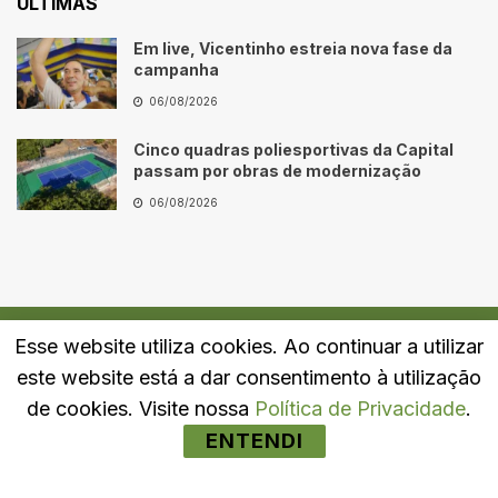
ÚLTIMAS
Em live, Vicentinho estreia nova fase da
campanha
06/08/2026
Cinco quadras poliesportivas da Capital
passam por obras de modernização
06/08/2026
Esse website utiliza cookies. Ao continuar a utilizar
Quem Somos
Fale Conosco
Política de Privacidade
este website está a dar consentimento à utilização
© 2024
Portal LJ
- Todos os direitos reservados.
de cookies. Visite nossa
Política de Privacidade
.
ENTENDI