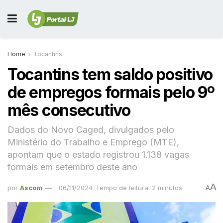
Home
Tocantins
Tocantins tem saldo positivo
de empregos formais pelo 9º
mês consecutivo
Dados do Novo Caged, divulgados pelo
Ministério do Trabalho e Emprego (MTE),
apontam que o estado registrou 1.138 vagas
formais em setembro deste ano
A
por
Ascom
06/11/2024
Tempo de leitura: 2 minutos
A