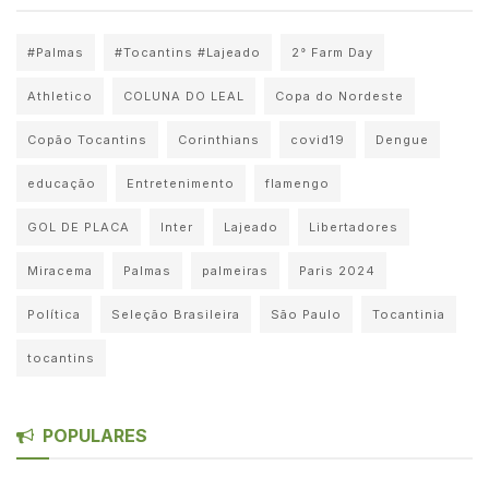
#Palmas
#Tocantins #Lajeado
2° Farm Day
Athletico
COLUNA DO LEAL
Copa do Nordeste
Copão Tocantins
Corinthians
covid19
Dengue
educação
Entretenimento
flamengo
GOL DE PLACA
Inter
Lajeado
Libertadores
Miracema
Palmas
palmeiras
Paris 2024
Política
Seleção Brasileira
São Paulo
Tocantinia
tocantins
POPULARES