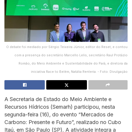
O debate foi mediado por Sérgio Teixeira Júnior, editor do Reset, e contou
com a presença do secretário Marcello Lelis, secretário Raul Protázio
Romão, do Meio Ambiente e Sustentabilidade do Pará, e diretora da
iniciativa Race to Belém, Natália Renteria. - Foto: Divulgação
A Secretaria de Estado do Meio Ambiente e
Recursos Hídricos (Semarh) participou, nesta
segunda-feira (16), do evento “Mercados de
Carbono: Presente e Futuro”, realizado no Cubo
Itaú, em São Paulo (SP). A atividade integra a