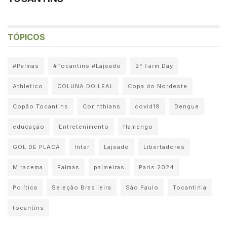
TÓPICOS
#Palmas
#Tocantins #Lajeado
2° Farm Day
Athletico
COLUNA DO LEAL
Copa do Nordeste
Copão Tocantins
Corinthians
covid19
Dengue
educação
Entretenimento
flamengo
GOL DE PLACA
Inter
Lajeado
Libertadores
Miracema
Palmas
palmeiras
Paris 2024
Política
Seleção Brasileira
São Paulo
Tocantinia
tocantins