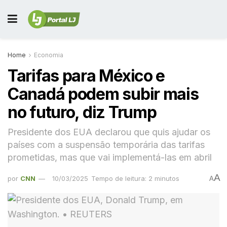
Home
Economia
Tarifas para México e
Canadá podem subir mais
no futuro, diz Trump
Presidente dos EUA declarou que quis ajudar os
países com a suspensão temporária das tarifas
prometidas, mas que vai implementá-las em abril
A
por
CNN
10/03/2025
Tempo de leitura: 2 minutos
A