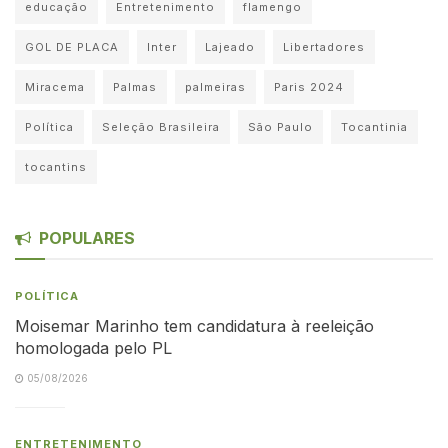
educação
Entretenimento
flamengo
GOL DE PLACA
Inter
Lajeado
Libertadores
Miracema
Palmas
palmeiras
Paris 2024
Política
Seleção Brasileira
São Paulo
Tocantinia
tocantins
POPULARES
POLÍTICA
Moisemar Marinho tem candidatura à reeleição
homologada pelo PL
05/08/2026
ENTRETENIMENTO