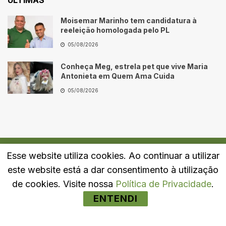
Moisemar Marinho tem candidatura à
reeleição homologada pelo PL
05/08/2026
Conheça Meg, estrela pet que vive Maria
Antonieta em Quem Ama Cuida
05/08/2026
Esse website utiliza cookies. Ao continuar a utilizar
Quem Somos
Fale Conosco
Política de Privacidade
este website está a dar consentimento à utilização
© 2024
Portal LJ
- Todos os direitos reservados.
de cookies. Visite nossa
Política de Privacidade
.
ENTENDI