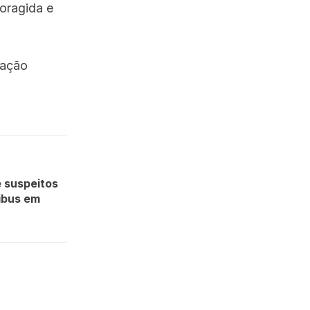
foragida e
vação
e suspeitos
ibus em