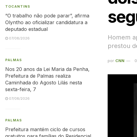
TOCANTINS
seg
“O trabalho não pode parar”, afirma
Olyntho ao oficializar candidatura a
deputado estadual
Homem ap
07/08/2026
prestou d
PALMAS
por
CNN
0
Nos 20 anos da Lei Maria da Penha,
Prefeitura de Palmas realiza
Caminhada do Agosto Lilás nesta
sexta-feira, 7
07/08/2026
PALMAS
Prefeitura mantém ciclo de cursos
gratuitos para famílias do Residencial