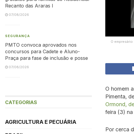
Recanto das Araras I
07/08/2026
SEGURANÇA
O empresário 
PMTO convoca aprovados nos
concursos para Cadete e Aluno-
Praça para fase de inclusão e posse
07/08/2026
O homem ap
Pimenta, d
CATEGORIAS
Ormond, de
feira (3) n
AGRICULTURA E PECUÁRIA
Por cerca d