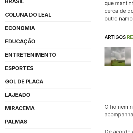
BRASIL
que mantin
cerca de do
COLUNA DO LEAL
outro namor
ECONOMIA
ARTIGOS
R
EDUCAÇÃO
ENTRETENIMENTO
ESPORTES
GOL DE PLACA
LAJEADO
O homem não
MIRACEMA
acompanhad
PALMAS
De acordo c