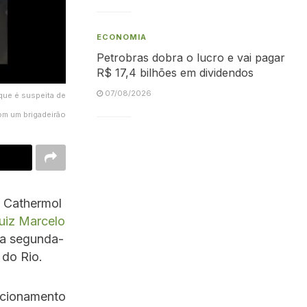
ECONOMIA
Petrobras dobra o lucro e vai pagar
R$ 17,4 bilhões em dividendos
07/08/2026
que é suspeita de
m um brigadeirão
 Cathermol
Luiz Marcelo
ta segunda-
 do Rio.
lacionamento