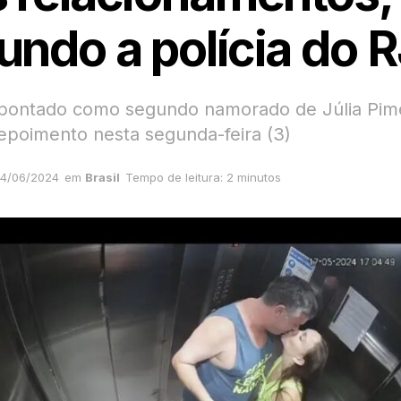
undo a polícia do 
ontado como segundo namorado de Júlia Pim
epoimento nesta segunda-feira (3)
4/06/2024
em
Brasil
Tempo de leitura: 2 minutos