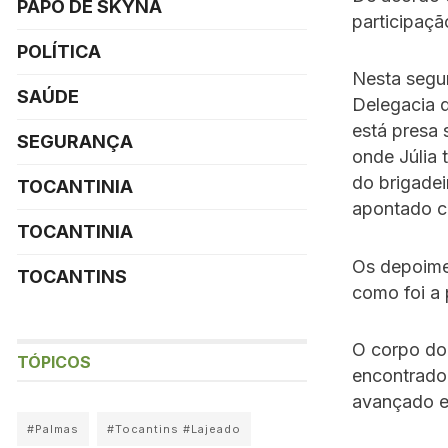
PAPO DE SKYNA
participaç
POLÍTICA
Nesta segu
SAÚDE
Delegacia 
está presa 
SEGURANÇA
onde Júlia
do brigade
TOCANTINIA
apontado c
TOCANTINIA
Os depoimen
TOCANTINS
como foi a 
O corpo do
TÓPICOS
encontrado
avançado e
#Palmas
#Tocantins #Lajeado