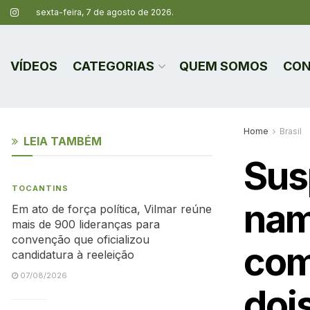
sexta-feira, 7 de agosto de 2026.
VÍDEOS
CATEGORIAS
QUEM SOMOS
CON
Home
Brasil
LEIA TAMBÉM
Sus
TOCANTINS
nam
Em ato de força política, Vilmar reúne
mais de 900 lideranças para
convenção que oficializou
com
candidatura à reeleição
07/08/2026
doi