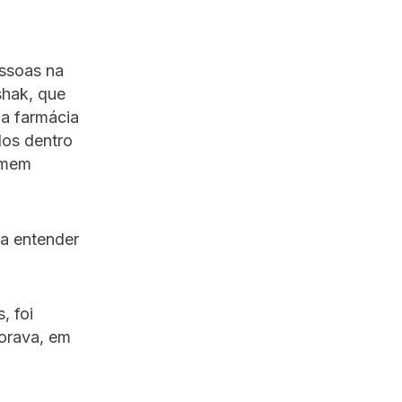
essoas na
shak, que
da farmácia
dos dentro
omem
ra entender
, foi
orava, em