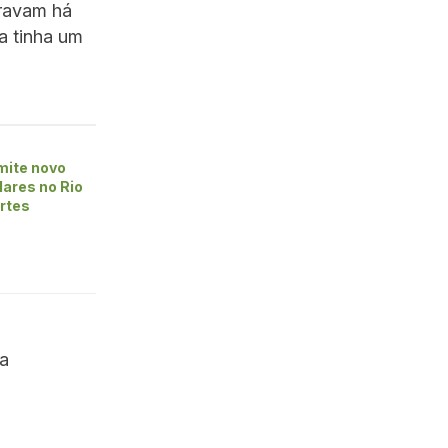
ravam há
a tinha um
mite novo
lares no Rio
ortes
ia