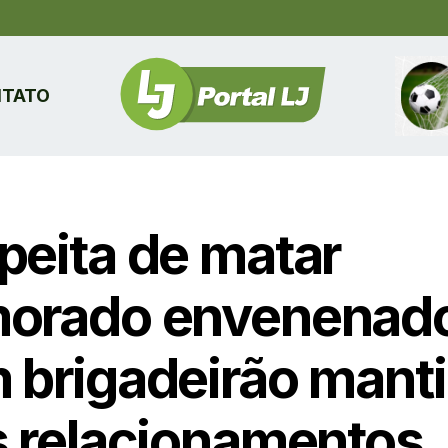
TATO
peita de matar
orado envenenad
 brigadeirão mant
s relacionamentos,