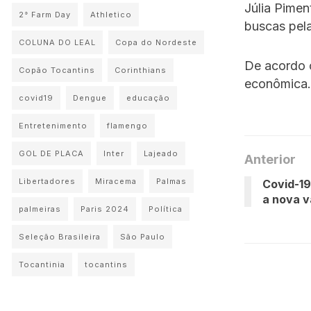
Júlia Pimen
2° Farm Day
Athletico
buscas pela
COLUNA DO LEAL
Copa do Nordeste
De acordo c
Copão Tocantins
Corinthians
econômica.
covid19
Dengue
educação
Entretenimento
flamengo
GOL DE PLACA
Inter
Lajeado
Anterior
Libertadores
Miracema
Palmas
Covid-19
a nova v
palmeiras
Paris 2024
Política
Seleção Brasileira
São Paulo
Tocantinia
tocantins