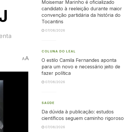
Moisemar Marinho é oficializado
candidato à reeleição durante maior
RJ
convenção partidária da história do
Tocantins
07/08/2026
enta
COLUNA DO LEAL
A
A
O estilo Camila Fernandes aponta
para um novo e necessário jeito de
fazer política
07/08/2026
SAÚDE
Da dúvida à publicação: estudos
científicos seguem caminho rigoroso
07/08/2026