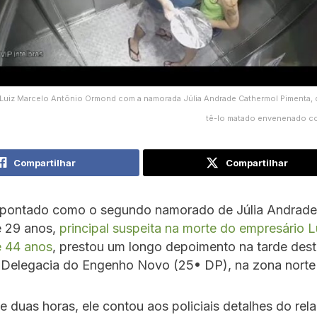
Luiz Marcelo Antônio Ormond com a namorada Júlia Andrade Cathermol Pimenta, 
tê-lo matado envenenado co
Compartilhar
Compartilhar
ontado como o segundo namorado de Júlia Andrade
e 29 anos,
principal suspeita na morte do empresário 
 44 anos
, prestou um longo depoimento na tarde des
a Delegacia do Engenho Novo (25• DP), na zona norte
e duas horas, ele contou aos policiais detalhes do re