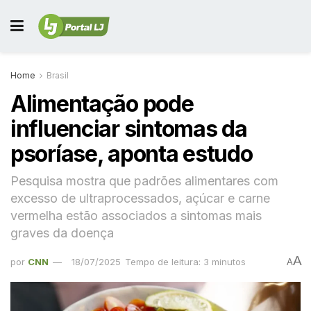
Home
Brasil
Alimentação pode
influenciar sintomas da
psoríase, aponta estudo
Pesquisa mostra que padrões alimentares com
excesso de ultraprocessados, açúcar e carne
vermelha estão associados a sintomas mais
graves da doença
A
por
CNN
18/07/2025
Tempo de leitura: 3 minutos
A