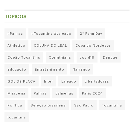
TÓPICOS
#Palmas
#Tocantins #Lajeado
2° Farm Day
Athletico
COLUNA DO LEAL
Copa do Nordeste
Copão Tocantins
Corinthians
covid19
Dengue
educação
Entretenimento
flamengo
GOL DE PLACA
Inter
Lajeado
Libertadores
Miracema
Palmas
palmeiras
Paris 2024
Política
Seleção Brasileira
São Paulo
Tocantinia
tocantins