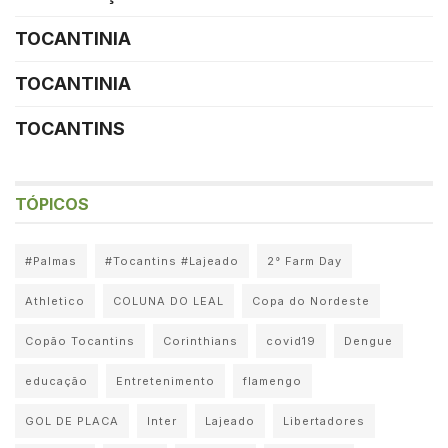
TOCANTINIA
TOCANTINIA
TOCANTINS
TÓPICOS
#Palmas
#Tocantins #Lajeado
2° Farm Day
Athletico
COLUNA DO LEAL
Copa do Nordeste
Copão Tocantins
Corinthians
covid19
Dengue
educação
Entretenimento
flamengo
GOL DE PLACA
Inter
Lajeado
Libertadores