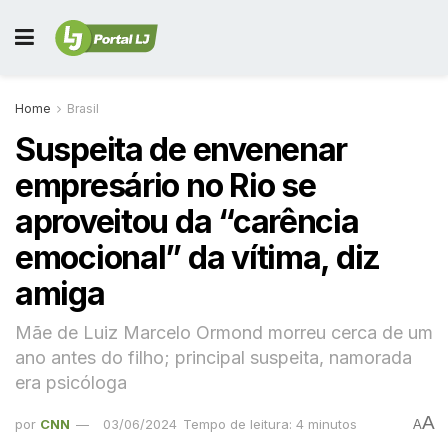
Home
Brasil
Suspeita de envenenar
empresário no Rio se
aproveitou da “carência
emocional” da vítima, diz
amiga
Mãe de Luiz Marcelo Ormond morreu cerca de um
ano antes do filho; principal suspeita, namorada
era psicóloga
A
por
CNN
03/06/2024
Tempo de leitura: 4 minutos
A