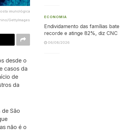
posta imunológica
ECONOMIA
Chino/GettyImages
Endividamento das famílias bate
recorde e atinge 82%, diz CNC
06/08/2026
os desde o
de casos da
ício de
stros da
s de São
que
as não é o