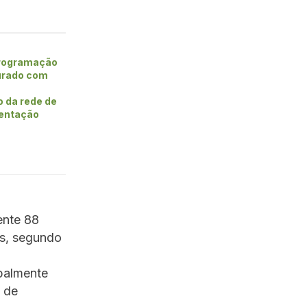
rogramação
urado com
o da rede de
entação
ente 88
ís, segundo
ipalmente
 de