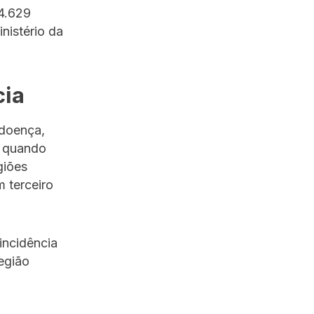
44.629
nistério da
cia
 doença,
ue quando
giões
m terceiro
incidência
egião