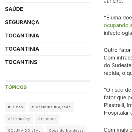
Janeiro.
SAÚDE
“É uma doen
SEGURANÇA
ocupando 
infectologis
TOCANTINIA
TOCANTINIA
Outro fator
Com infrae
TOCANTINS
do Sudeste
rápida, o q
TÓPICOS
“O risco de
fator que p
Piastrelli,
#Palmas
#Tocantins #Lajeado
Hospitalar
2° Farm Day
Athletico
Com mais c
COLUNA DO LEAL
Copa do Nordeste