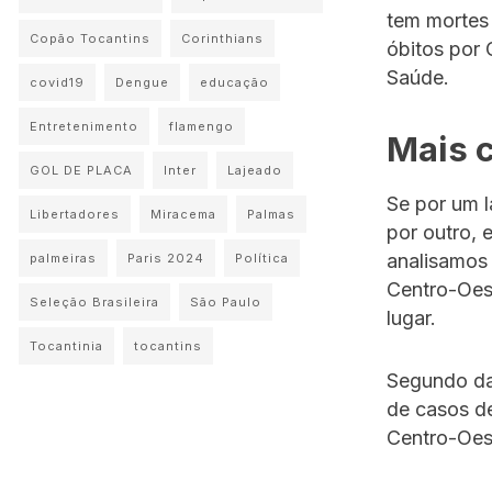
tem mortes
Copão Tocantins
Corinthians
óbitos por 
Saúde.
covid19
Dengue
educação
Entretenimento
flamengo
Mais 
GOL DE PLACA
Inter
Lajeado
Se por um l
Libertadores
Miracema
Palmas
por outro, 
analisamos 
palmeiras
Paris 2024
Política
Centro-Oest
Seleção Brasileira
São Paulo
lugar.
Tocantinia
tocantins
Segundo dad
de casos de
Centro-Oest