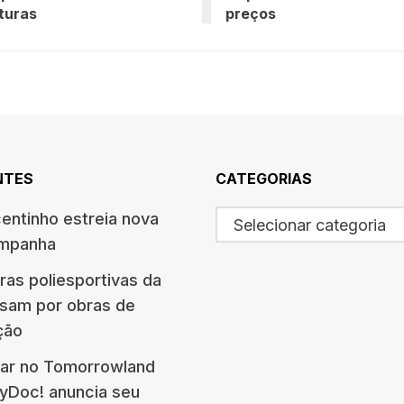
turas
preços
NTES
CATEGORIAS
centinho estreia nova
Selecionar categoria
ampanha
ras poliesportivas da
ssam por obras de
ção
ar no Tomorrowland
eyDoc! anuncia seu