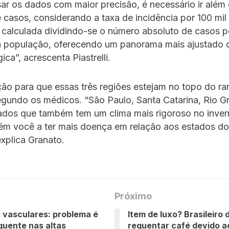
sar os dados com maior precisão, é necessário ir alé
 casos, considerando a taxa de incidência por 100 mil 
 calculada dividindo-se o número absoluto de casos p
 população, oferecendo um panorama mais ajustado d
ca”, acrescenta Piastrelli.
ção para que essas três regiões estejam no topo do ra
egundo os médicos. “São Paulo, Santa Catarina, Rio G
ados que também tem um clima mais rigoroso no inver
ém você a ter mais doença em relação aos estados d
explica Granato.
Próximo
vasculares: problema é
Item de luxo? Brasileiro
quente nas altas
requentar café devido a