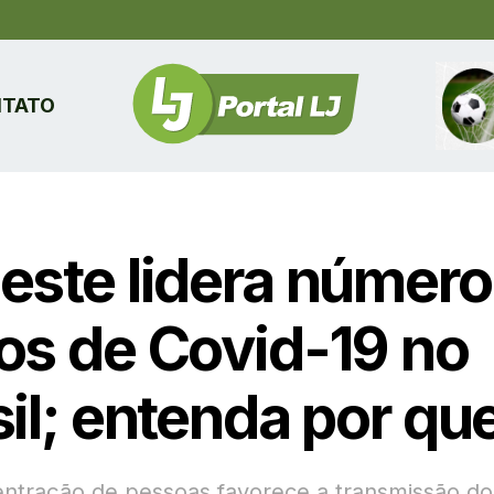
TATO
este lidera número
os de Covid-19 no
sil; entenda por qu
entração de pessoas favorece a transmissão do 