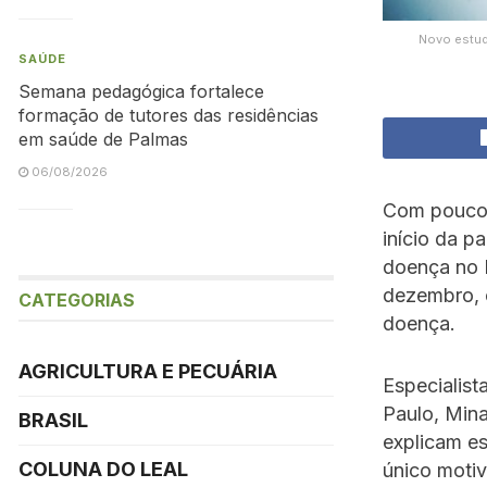
Novo estud
SAÚDE
Semana pedagógica fortalece
formação de tutores das residências
em saúde de Palmas
06/08/2026
Com pouco 
início da p
doença no B
dezembro, o
CATEGORIAS
doença.
AGRICULTURA E PECUÁRIA
Especialis
Paulo, Mina
BRASIL
explicam e
COLUNA DO LEAL
único motiv