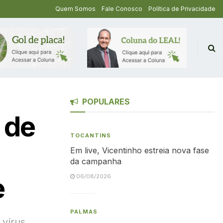
Quem Somos
Fale Conosco
Política de Privacidade
POPULARES
 de
TOCANTINS
Em live, Vicentinho estreia nova fase
da campanha
e
06/08/2026
PALMAS
vírus,