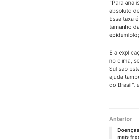
“Para anali
absoluto de
Essa taxa é
tamanho da
epidemiológi
E a explica
no clima, s
Sul são est
ajuda tamb
do Brasil”, 
Anterior
Doenças 
mais fre