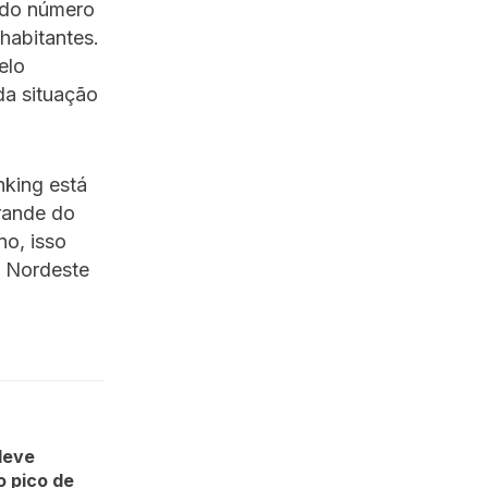
m do número
habitantes.
elo
a situação
nking está
rande do
no, isso
o Nordeste
 deve
o pico de