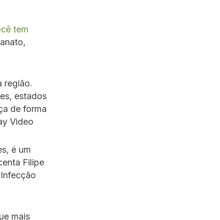
ocê tem
ranato,
a região.
es, estados
ça de forma
lay Video
es, é um
enta Filipe
 Infecção
ue mais