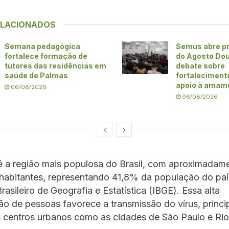
ELACIONADOS
Semana pedagógica
Semus abre p
fortalece formação de
do Agosto Do
tutores das residências em
debate sobre
saúde de Palmas
fortaleciment
apoio à amam
06/08/2026
06/08/2026
é a região mais populosa do Brasil, com aproximadam
 habitantes, representando 41,8% da população do pa
Brasileiro de Geografia e Estatística (IBGE). Essa alta
o de pessoas favorece a transmissão do vírus, princ
 centros urbanos como as cidades de São Paulo e Rio