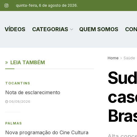
quinta-feira, 6 de agosto de 2026.
VÍDEOS
CATEGORIAS
QUEM SOMOS
CON
Home
Saúde
LEIA TAMBÉM
Sud
TOCANTINS
cas
Nota de esclarecimento
06/08/2026
Bra
PALMAS
Nova programação do Cine Cultura
Alta conc