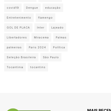
covid19
Dengue
educação
Entretenimento
flamengo
GOL DE PLACA
Inter
Lajeado
Libertadores
Miracema
Palmas
palmeiras
Paris 2024
Política
Seleção Brasileira
São Paulo
Tocantinia
tocantins
MAIS RECE