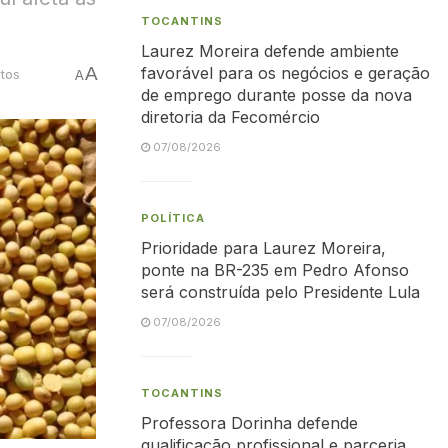
TOCANTINS
Laurez Moreira defende ambiente
A
favorável para os negócios e geração
utos
A
de emprego durante posse da nova
diretoria da Fecomércio
07/08/2026
POLÍTICA
Prioridade para Laurez Moreira,
ponte na BR-235 em Pedro Afonso
será construída pelo Presidente Lula
07/08/2026
TOCANTINS
Professora Dorinha defende
qualificação profissional e parceria