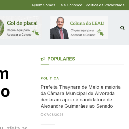
Quem Somos
Fale Conosco
Política de Privacidade
POPULARES
em
POLÍTICA
do
Prefeita Thaynara de Melo e maioria
da Câmara Municipal de Alvorada
declaram apoio à candidatura de
Alexandre Guimarães ao Senado
07/08/2026
l afeta as