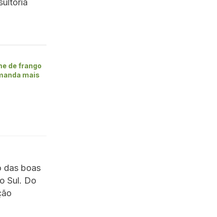
ultoria
ne de frango
manda mais
o das boas
o Sul. Do
ção