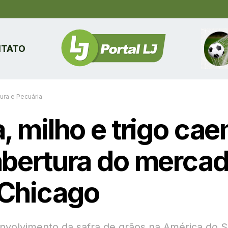
TATO
tura e Pecuária
, milho e trigo ca
abertura do merca
Chicago
volvimento da safra de grãos na América do Su