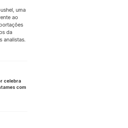
bushel, uma
rente ao
xportações
os da
 analistas.
r celebra
tatames com