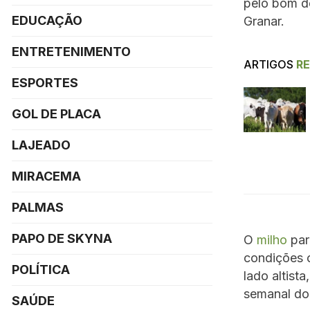
pelo bom d
EDUCAÇÃO
Granar.
ENTRETENIMENTO
ARTIGOS
R
ESPORTES
GOL DE PLACA
LAJEADO
MIRACEMA
PALMAS
PAPO DE SKYNA
O
milho
par
condições c
POLÍTICA
lado altist
semanal do 
SAÚDE