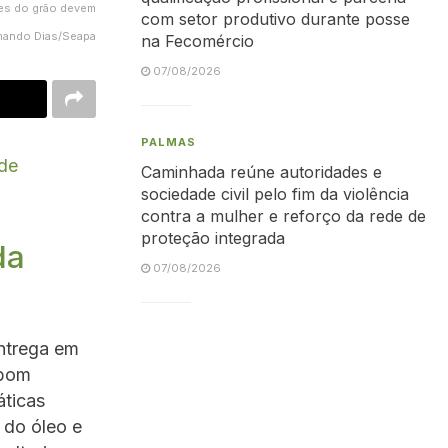
ões do grão devem
com setor produtivo durante posse
rnando Dias/Seapa
na Fecomércio
07/08/2026
PALMAS
 de
Caminhada reúne autoridades e
sociedade civil pelo fim da violência
contra a mulher e reforço da rede de
proteção integrada
da
07/08/2026
ntrega em
 bom
áticas
 do óleo e