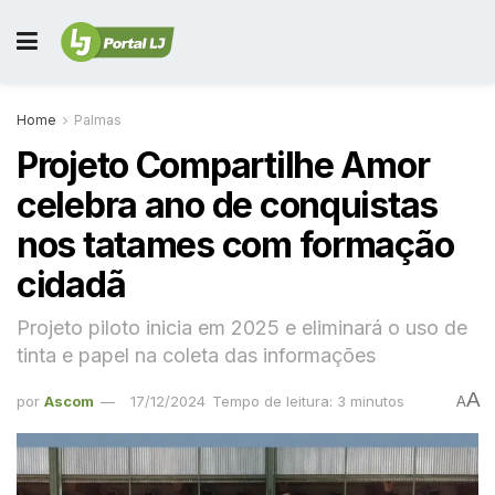
Home
Palmas
Projeto Compartilhe Amor
celebra ano de conquistas
nos tatames com formação
cidadã
Projeto piloto inicia em 2025 e eliminará o uso de
tinta e papel na coleta das informações
A
por
Ascom
17/12/2024
Tempo de leitura: 3 minutos
A