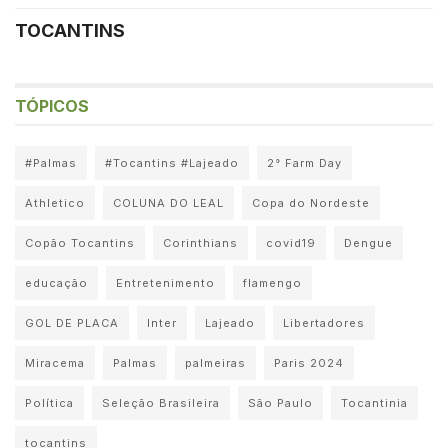
TOCANTINS
TÓPICOS
#Palmas
#Tocantins #Lajeado
2° Farm Day
Athletico
COLUNA DO LEAL
Copa do Nordeste
Copão Tocantins
Corinthians
covid19
Dengue
educação
Entretenimento
flamengo
GOL DE PLACA
Inter
Lajeado
Libertadores
Miracema
Palmas
palmeiras
Paris 2024
Política
Seleção Brasileira
São Paulo
Tocantinia
tocantins