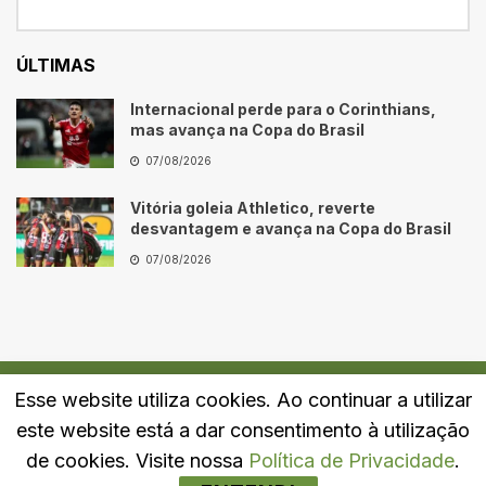
ÚLTIMAS
Internacional perde para o Corinthians,
mas avança na Copa do Brasil
07/08/2026
Vitória goleia Athletico, reverte
desvantagem e avança na Copa do Brasil
07/08/2026
Esse website utiliza cookies. Ao continuar a utilizar
Quem Somos
Fale Conosco
Política de Privacidade
este website está a dar consentimento à utilização
© 2024
Portal LJ
- Todos os direitos reservados.
de cookies. Visite nossa
Política de Privacidade
.