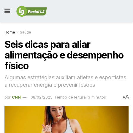
Home
Saúde
Seis dicas para aliar
alimentação e desempenho
físico
Algumas estratégias auxiliam atletas e esportistas
a recuperar energia e prevenir lesões
A
por
CNN
08/02/2025
Tempo de leitura: 3 minutos
A