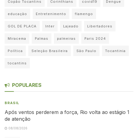
Copão Tocantins
Corinthians
covid19
Dengue
educação
Entretenimento
flamengo
GOL DE PLACA
Inter
Lajeado
Libertadores
Miracema
Palmas
palmeiras
Paris 2024
Política
Seleção Brasileira
São Paulo
Tocantinia
tocantins
POPULARES
BRASIL
Após ventos perderem a força, Rio volta ao estágio 1
de atenção
08/08/2026