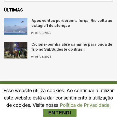
ÚLTIMAS
Após ventos perderem a força, Rio volta ao
estágio 1 de atenção
08/08/2026
Ciclone-bomba abre caminho para onda de
frio no Sul/Sudeste do Brasil
08/08/2026
Esse website utiliza cookies. Ao continuar a utilizar
Quem Somos
Fale Conosco
Política de Privacidade
este website está a dar consentimento à utilização
© 2024
Portal LJ
- Todos os direitos reservados.
de cookies. Visite nossa
Política de Privacidade
.
ENTENDI