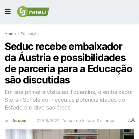
Home
Educação
Seduc recebe embaixador
da Áustria e possibilidades
de parceria para a Educação
são discutidas
Em sua primeira visita ao Tocantins, o embaixador
Stefan Scholz conheceu as potencialidades do
Estado em diversas áreas
A
por
Ascom
22/08/2024
Tempo de leitura: 3 minutos
A