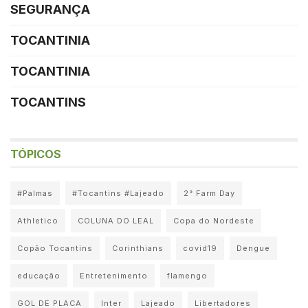
SEGURANÇA
TOCANTINIA
TOCANTINIA
TOCANTINS
TÓPICOS
#Palmas
#Tocantins #Lajeado
2° Farm Day
Athletico
COLUNA DO LEAL
Copa do Nordeste
Copão Tocantins
Corinthians
covid19
Dengue
educação
Entretenimento
flamengo
GOL DE PLACA
Inter
Lajeado
Libertadores