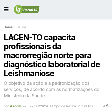
Home
Saúde
LACEN-TO capacita
profissionais da
macrorregião norte para
diagnóstico laboratorial de
Leishmaniose
O objetivo da ação é a padronização dos
serviços, de acordo com as normatizações do
Ministério da Saúde
A
por
Ascom
22/08/2024
Tempo de leitura: 2 minutos
A