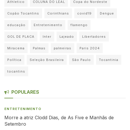
Athletico
COLUNA DO LEAL
Copa do Nordeste
Copão Tocantins
Corinthians
covid19
Dengue
educação
Entretenimento
flamengo
GOL DE PLACA
Inter
Lajeado
Libertadores
Miracema
Palmas
palmeiras
Paris 2024
Política
Seleção Brasileira
São Paulo
Tocantinia
tocantins
POPULARES
ENTRETENIMENTO
Morre a atriz Clodd Dias, de As Five e Manhãs de
Setembro