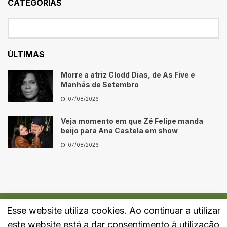
CATEGORIAS
ÚLTIMAS
Morre a atriz Clodd Dias, de As Five e
Manhãs de Setembro
07/08/2026
Veja momento em que Zé Felipe manda
beijo para Ana Castela em show
07/08/2026
Esse website utiliza cookies. Ao continuar a utilizar
Quem Somos
Fale Conosco
Política de Privacidade
este website está a dar consentimento à utilização