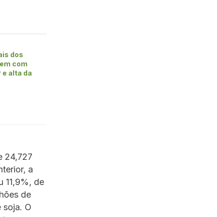
is dos
bem com
 e alta da
e 24,727
terior, a
u 11,9%, de
lhões de
 soja. O