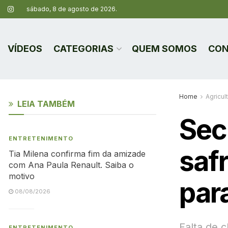
sábado, 8 de agosto de 2026.
VÍDEOS
CATEGORIAS
QUEM SOMOS
CON
Home
Agricul
LEIA TAMBÉM
Sec
ENTRETENIMENTO
saf
Tia Milena confirma fim da amizade
com Ana Paula Renault. Saiba o
motivo
par
08/08/2026
Falta de 
ENTRETENIMENTO