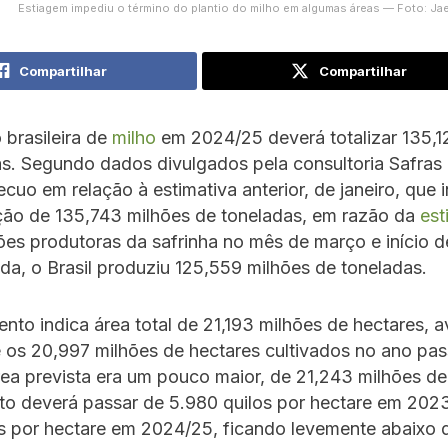
Estiagem impediu o término do plantio do milho em algumas áreas — Foto: Ja
Compartilhar
Compartilhar
brasileira de
milho
em 2024/25 deverá totalizar 135,1
as. Segundo dados divulgados pela consultoria Safras
cuo em relação à estimativa anterior, de janeiro, que 
ão de 135,743 milhões de toneladas, em razão da
es
iões produtoras da safrinha no mês de março e início de
da, o Brasil produziu 125,559 milhões de toneladas.
nto indica área total de 21,193 milhões de hectares,
 os 20,997 milhões de hectares cultivados no ano pa
área prevista era um pouco maior, de 21,243 milhões de
to deverá passar de 5.980 quilos por hectare em 202
os por hectare em 2024/25, ficando levemente abaixo 