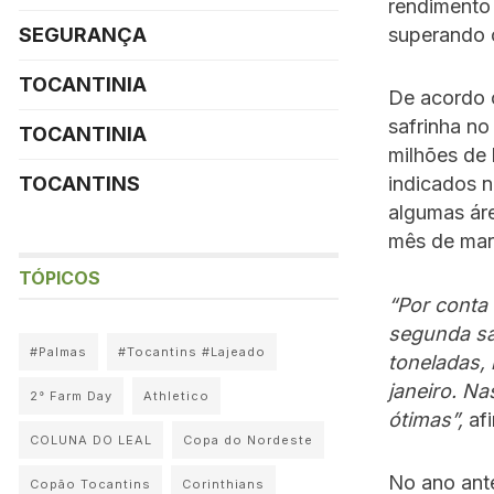
rendimento 
superando o
SEGURANÇA
TOCANTINIA
De acordo c
safrinha no
TOCANTINIA
milhões de
TOCANTINS
indicados n
algumas áre
mês de març
TÓPICOS
“Por conta
segunda sa
#Palmas
#Tocantins #Lajeado
toneladas,
janeiro. Na
2° Farm Day
Athletico
ótimas”,
af
COLUNA DO LEAL
Copa do Nordeste
No ano ante
Copão Tocantins
Corinthians