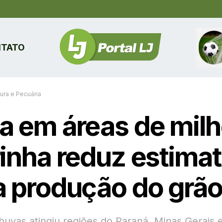
TATO
tura e Pecuária
a em áreas de mil
rinha reduz estimat
a produção do grã
chuvas atingiu regiões do Paraná, Minas Gerais 