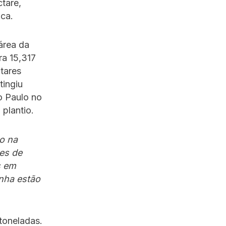
ctare,
ica.
área da
ra 15,317
tares
tingiu
o Paulo no
 plantio.
o na
es de
s em
inha estão
 toneladas.