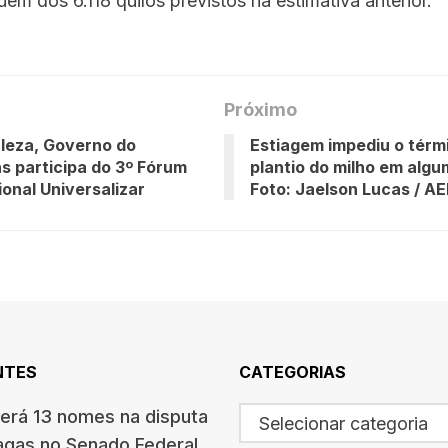
uém dos 6.118 quilos previstos na estimativa anterior.
Próximo
leza, Governo do
Estiagem impediu o térm
s participa do 3º Fórum
plantio do milho em alg
ional Universalizar
Foto: Jaelson Lucas / A
NTES
CATEGORIAS
terá 13 nomes na disputa
Selecionar categoria
agas no Senado Federal