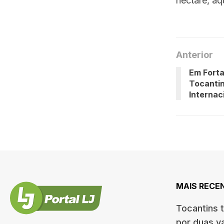
hectare, aq
Anterior
Em Forta
Tocantin
Internac
MAIS RECE
Tocantins 
por duas v