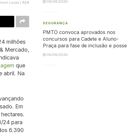
08/08/2026
elson Lucas / AEN
SEGURANÇA
PMTO convoca aprovados nos
concursos para Cadete e Aluno-
24 milhões
Praça para fase de inclusão e posse
 & Mercado,
08/08/2026
indicava
tiagem
que
 abril. Na
 avançando
ssado. Em
 hectares.
3/24 para
dos 6.390