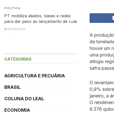
POLÍTICA
PT mobiliza aliados, bases e redes
para dar peso ao lançamento de Lula
08/08/2026
A produção 
de tonelad
houve um re
uma produç
CATEGORIAS
atingiu reg
safra passa
AGRICULTURA E PECUÁRIA
O levantame
BRASIL
0,9% sobre
janeiro, a 
COLUNA DO LEAL
O rendimen
6.376 quil
ECONOMIA