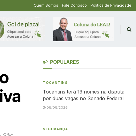
Quem Somos
Fale Conosco
Política de Privacidade
POPULARES
ho
TOCANTINS
iva
Tocantins terá 13 nomes na disputa
por duas vagas no Senado Federal
o
08/08/2026
SEGURANÇA
e São