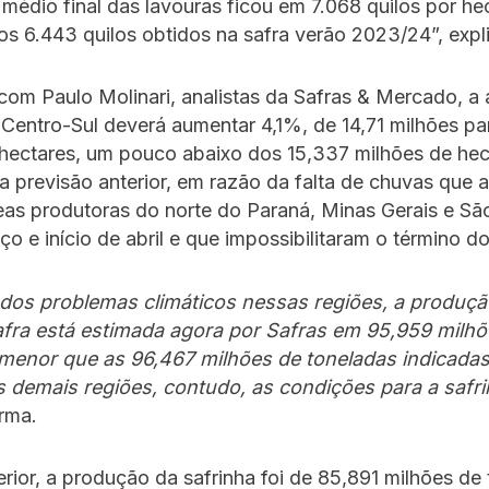
médio final das lavouras ficou em 7.068 quilos por he
s 6.443 quilos obtidos na safra verão 2023/24”, expl
om Paulo Molinari, analistas da Safras & Mercado, a 
 Centro-Sul deverá aumentar 4,1%, de 14,71 milhões pa
 hectares, um pouco abaixo dos 15,337 milhões de hec
a previsão anterior, em razão da falta de chuvas que a
as produtoras do norte do Paraná, Minas Gerais e Sã
o e início de abril e que impossibilitaram o término do
 dos problemas climáticos nessas regiões, a produçã
fra está estimada agora por Safras em 95,959 milhõ
 menor que as 96,467 milhões de toneladas indicada
s demais regiões, contudo, as condições para a safr
irma.
rior, a produção da safrinha foi de 85,891 milhões de