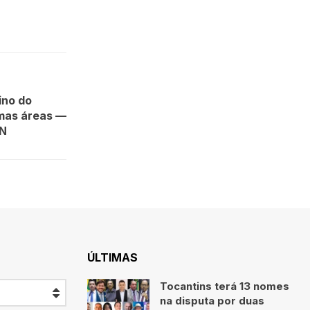
ino do
umas áreas —
EN
ÚLTIMAS
Tocantins terá 13 nomes
na disputa por duas