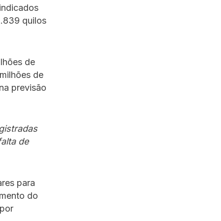
 indicados
5.839 quilos
ilhões de
 milhões de
na previsão
gistradas
alta de
ares para
dimento do
 por