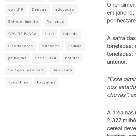
O rendiment
covid19
Dengue
educação
em janeiro,
por hectare
Entretenimento
flamengo
GOL DE PLACA
Inter
Lajeado
A safra das
toneladas,
Libertadores
Miracema
Palmas
toneladas,
palmeiras
Paris 2024
Política
anterior.
Seleção Brasileira
São Paulo
“Essa dimi
Tocantinia
tocantins
nos estados
chuvas”,
ex
A área nas 
2,377 milhõ
cereal deve