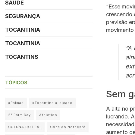
SAÚDE
“Esse movi
crescendo 
SEGURANÇA
previsão e
TOCANTINIA
movimento 
TOCANTINIA
“A 
ain
TOCANTINS
ext
acr
TÓPICOS
Sem ga
#Palmas
#Tocantins #Lajeado
A alta no 
2° Farm Day
Athletico
lucrando. A
necessidad
COLUNA DO LEAL
Copa do Nordeste
aumento de