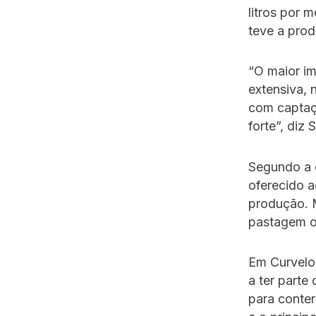
litros por 
teve a pro
“O maior i
extensiva, 
com captaç
forte”, diz
Segundo a 
oferecido 
produção. 
pastagem ou
Em Curvelo,
a ter parte
para conte