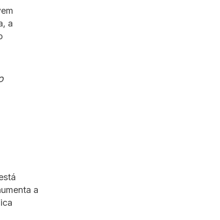
vem
, a
o
o
está
 aumenta a
ica