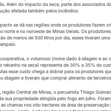
mês. Além do impacto da seca, parte dos associados da
dução afetada também pelos incêndios.
mpacto se dá nas regiões onde os produtores fazem cr
no norte e no noroeste de Minas Gerais. Os produtore
ão de menos de 500 litros por dia, esses tiveram uma
 Sampaio.
cooperativa, o volumoso (nome dado à silagem e ao 
ao rebanho na seca) representa de 30% a 35% do cus
Mas esse custo chega a dobrar para os produtores q
 silagem e tiveram que comprar alimento de terceiros
 região Central de Minas, o pecuarista Thiago Guima
 da sua propriedade atingida pelo fogo em julho. Foram
r as chamas nos oito hectares de área de preservação