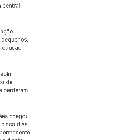
 central
iação
s pequenos,
 redução
capim
to de
ue perderam
.
rães chegou
 cinco dias
 permanente