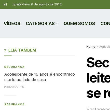
quinta-feira, 6 de agosto de 2026.
VÍDEOS
CATEGORIAS
QUEM SOMOS
CON
Home
Agricul
LEIA TAMBÉM
Sec
SEGURANÇA
leit
Adolescente de 16 anos é encontrado
morto ao lado de casa
se r
05/08/2026
SEGURANÇA
Pastagens