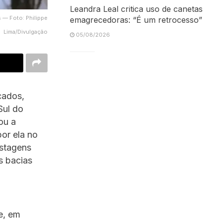
Leandra Leal critica uso de canetas
 — Foto: Philippe
emagrecedoras: “É um retrocesso”
Lima/Divulgação
05/08/2026
cados,
Sul do
tou a
por ela no
astagens
s bacias
e, em