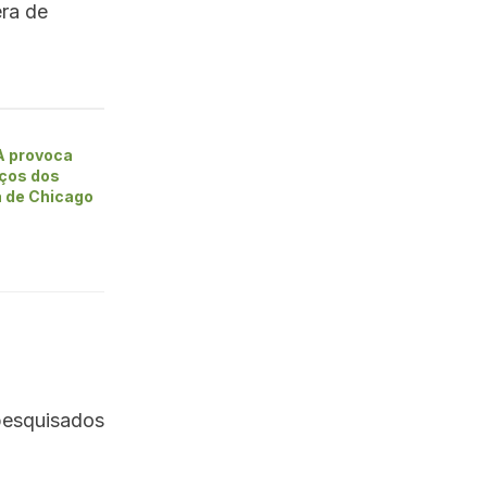
era de
A provoca
ços dos
a de Chicago
pesquisados