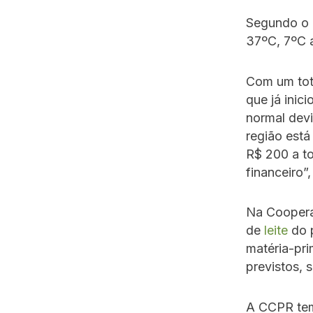
Segundo o 
37ºC, 7ºC 
Com um tot
que já ini
normal dev
região está
R$ 200 a t
financeiro”,
Na Coopera
de
leite
do p
matéria-pr
previstos,
A CCPR tem