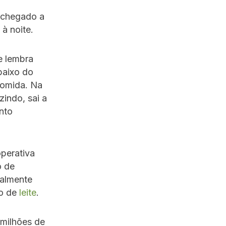
m chegado a
à noite.
e lembra
baixo do
comida. Na
indo, sai a
nto
perativa
o de
ialmente
to de
leite
.
milhões de