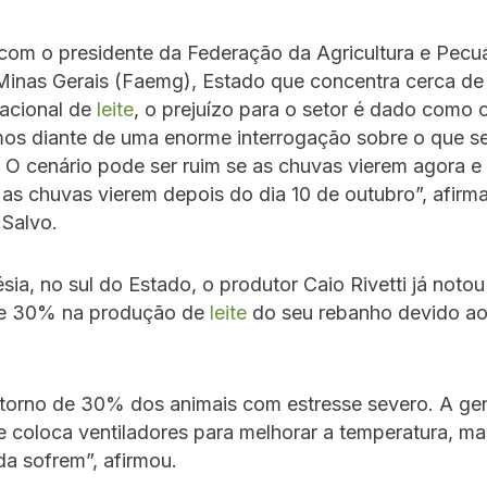
com o presidente da Federação da Agricultura e Pecuá
Minas Gerais (Faemg), Estado que concentra cerca d
acional de
leite
, o prejuízo para o setor é dado como c
mos diante de uma enorme interrogação sobre o que se
. O cenário pode ser ruim se as chuvas vierem agora e
as chuvas vierem depois do dia 10 de outubro”, afirm
 Salvo.
ia, no sul do Estado, o produtor Caio Rivetti já not
 e 30% na produção de
leite
do seu rebanho devido ao
torno de 30% dos animais com estresse severo. A ge
e coloca ventiladores para melhorar a temperatura, ma
da sofrem”, afirmou.