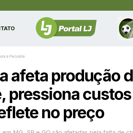
TATO
tura e Pecuária
a afeta produção 
e, pressiona custos 
eflete no preço
 em MG, SP e GO são afetadas pela falta de ch