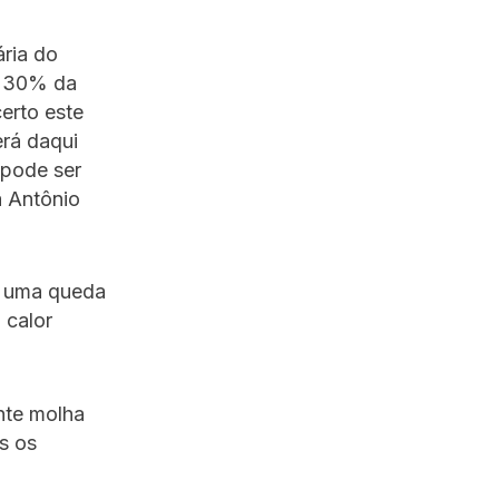
ria do
e 30% da
erto este
rá daqui
 pode ser
a Antônio
ou uma queda
 calor
nte molha
s os