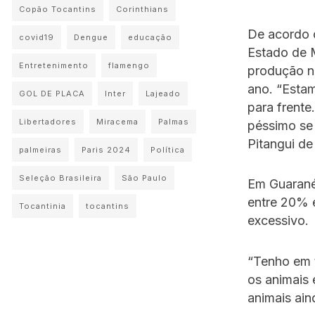
Copão Tocantins
Corinthians
De acordo 
covid19
Dengue
educação
Estado de 
Entretenimento
flamengo
produção n
ano. “Esta
GOL DE PLACA
Inter
Lajeado
para frente
Libertadores
Miracema
Palmas
péssimo se 
Pitangui de
palmeiras
Paris 2024
Política
Seleção Brasileira
São Paulo
Em Guaranés
entre 20%
Tocantinia
tocantins
excessivo.
“Tenho em 
os animais 
animais ain