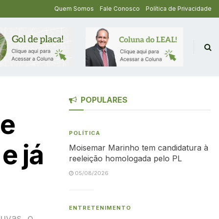
Quem Somos
Fale Conosco
Política de Privacidade
POPULARES
de
POLÍTICA
e já
Moisemar Marinho tem candidatura à
reeleição homologada pelo PL
05/08/2026
ENTRETENIMENTO
uvas, o