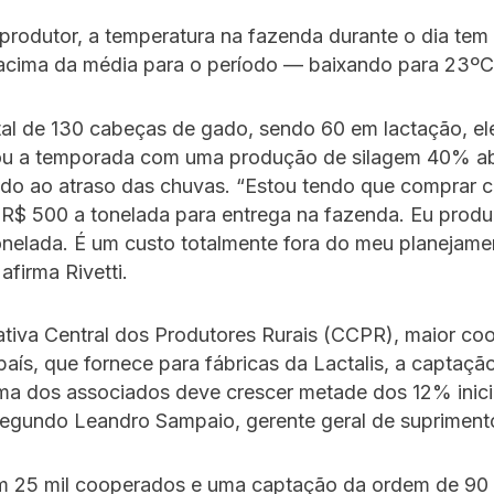
produtor, a temperatura na fazenda durante o dia te
acima da média para o período — baixando para 23ºC 
al de 130 cabeças de gado, sendo 60 em lactação, el
ciou a temporada com uma produção de silagem 40% a
ido ao atraso das chuvas. “Estou tendo que comprar 
 R$ 500 a tonelada para entrega na fazenda. Eu produz
onelada. É um custo totalmente fora do meu planejame
 afirma Rivetti.
tiva Central dos Produtores Rurais (CCPR), maior coo
aís, que fornece para fábricas da Lactalis, a captaçã
ima dos associados deve crescer metade dos 12% inic
 segundo Leandro Sampaio, gerente geral de suprimen
 25 mil cooperados e uma captação da ordem de 90 