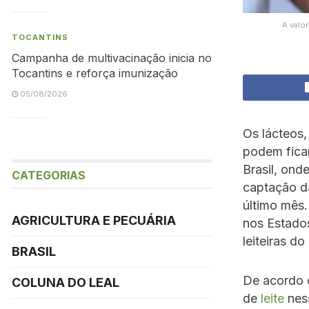
A valo
TOCANTINS
Campanha de multivacinação inicia no
Tocantins e reforça imunização
05/08/2026
Os lácteos
podem ficar
Brasil, ond
CATEGORIAS
captação da
último mês.
AGRICULTURA E PECUÁRIA
nos Estados
leiteiras do
BRASIL
De acordo 
COLUNA DO LEAL
de
leite
ness