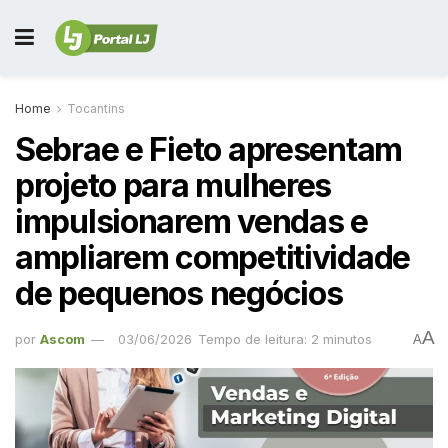
Home
Tocantins
Sebrae e Fieto apresentam
projeto para mulheres
impulsionarem vendas e
ampliarem competitividade
de pequenos negócios
A
por
Ascom
03/06/2026
Tempo de leitura: 2 minutos
A