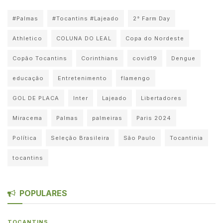
#Palmas
#Tocantins #Lajeado
2° Farm Day
Athletico
COLUNA DO LEAL
Copa do Nordeste
Copão Tocantins
Corinthians
covid19
Dengue
educação
Entretenimento
flamengo
GOL DE PLACA
Inter
Lajeado
Libertadores
Miracema
Palmas
palmeiras
Paris 2024
Política
Seleção Brasileira
São Paulo
Tocantinia
tocantins
POPULARES
TOCANTINS