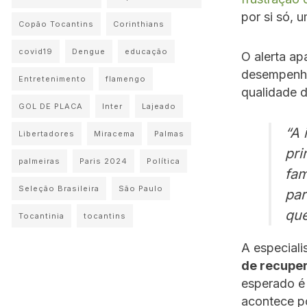
por si só, 
Copão Tocantins
Corinthians
covid19
Dengue
educação
O alerta ap
desempenho 
Entretenimento
flamengo
qualidade d
GOL DE PLACA
Inter
Lajeado
“A 
Libertadores
Miracema
Palmas
pri
palmeiras
Paris 2024
Política
fam
Seleção Brasileira
São Paulo
par
que
Tocantinia
tocantins
A especiali
de recupe
esperado é 
acontece p