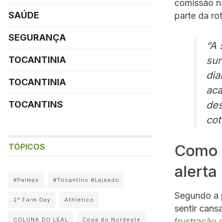
comissão na
SAÚDE
parte da rot
SEGURANÇA
“A 
sur
TOCANTINIA
dia
TOCANTINIA
aca
de
TOCANTINS
cot
Como d
TÓPICOS
alerta
#Palmas
#Tocantins #Lajeado
Segundo a p
2° Farm Day
Athletico
sentir can
COLUNA DO LEAL
Copa do Nordeste
frustração 