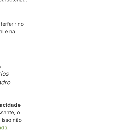
erferir no
al e na
,
rios
adro
pacidade
sante, o
 isso não
ada.