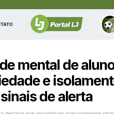
TATO
de mental de aluno
iedade e isolamen
sinais de alerta
sta destaca que reconhecer precocemente sinai