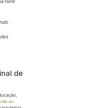
sa fazer
ando
ades
inal de
Educação,
ovas ou
caracteriza,