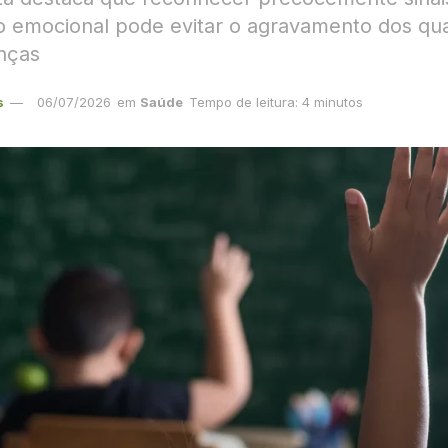
o emocional pode evitar o agravamento dos qu
anças
s
06/07/2026
em
Saúde
Tempo de leitura: 4 minutos