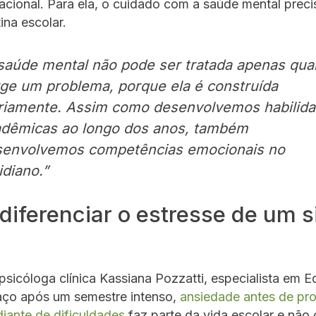
cional. Para ela, o cuidado com a saúde mental preci
ina escolar.
saúde mental não pode ser tratada apenas qu
ge um problema, porque ela é construída
riamente. Assim como desenvolvemos habilid
dêmicas ao longo dos anos, também
senvolvemos competências emocionais no
idiano.”
iferenciar o estresse de um s
sicóloga clínica Kassiana Pozzatti, especialista em 
saço após um semestre intenso,
ansiedade antes de pr
diante de dificuldades
faz parte da vida escolar e não 