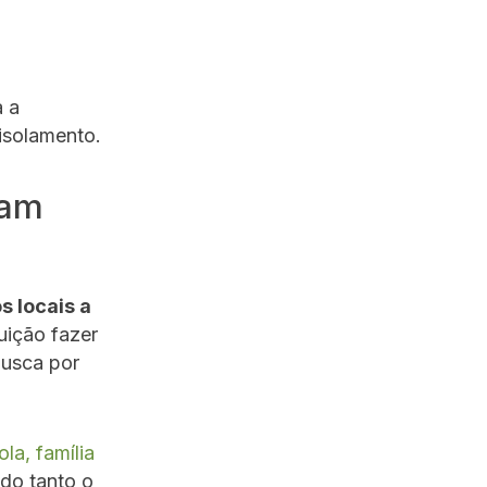
 a
 isolamento.
sam
s locais a
uição fazer
busca por
la, família
ndo tanto o