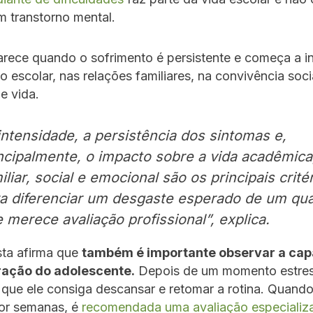
um transtorno mental.
arece quando o sofrimento é persistente e começa a int
escolar, nas relações familiares, na convivência soci
e vida.
intensidade, a persistência dos sintomas e,
ncipalmente, o impacto sobre a vida acadêmica
iliar, social e emocional são os principais crité
a diferenciar um desgaste esperado de um qu
 merece avaliação profissional”, explica.
sta afirma que
também é importante observar a ca
ração do adolescente.
Depois de um momento estres
que ele consiga descansar e retomar a rotina. Quando
or semanas, é
recomendada uma avaliação especializ