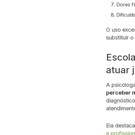
Dores fí
Dificuld
O uso exce
substituir 
Escola
atuar 
A psicóloga
perceber 
diagnóstico
atendiment
Ela destac
e profissio