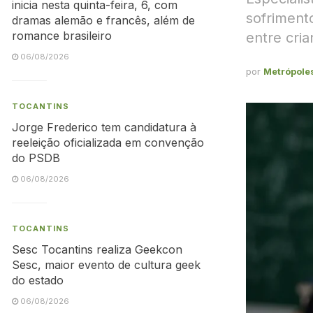
inicia nesta quinta-feira, 6, com
sofriment
dramas alemão e francês, além de
romance brasileiro
entre cri
06/08/2026
por
Metrópole
TOCANTINS
Jorge Frederico tem candidatura à
reeleição oficializada em convenção
do PSDB
06/08/2026
TOCANTINS
Sesc Tocantins realiza Geekcon
Sesc, maior evento de cultura geek
do estado
06/08/2026