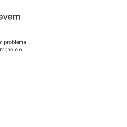
devem
um problema
uração e o