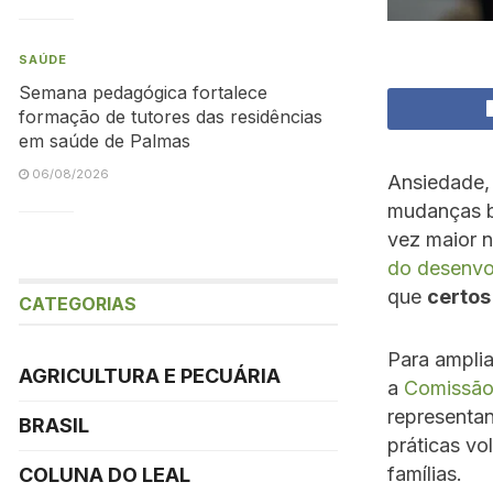
SAÚDE
Semana pedagógica fortalece
formação de tutores das residências
em saúde de Palmas
06/08/2026
Ansiedade, 
mudanças b
vez maior 
do desenvo
que
certos
CATEGORIAS
Para ampli
AGRICULTURA E PECUÁRIA
a
Comissão 
representan
BRASIL
práticas vo
famílias.
COLUNA DO LEAL