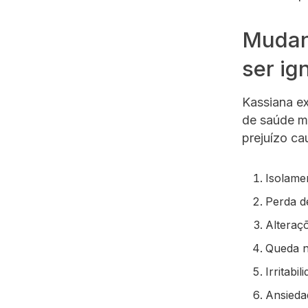
Mudan
ser ig
Kassiana e
de saúde me
prejuízo ca
Isolamen
Perda de
Alteraç
Queda n
Irritabi
Ansiedad