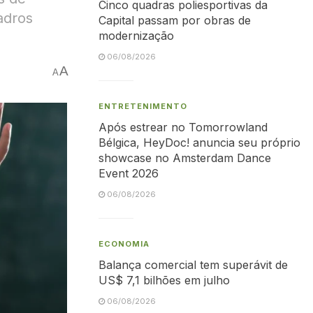
Cinco quadras poliesportivas da
adros
Capital passam por obras de
modernização
06/08/2026
A
A
ENTRETENIMENTO
Após estrear no Tomorrowland
Bélgica, HeyDoc! anuncia seu próprio
showcase no Amsterdam Dance
Event 2026
06/08/2026
ECONOMIA
Balança comercial tem superávit de
US$ 7,1 bilhões em julho
06/08/2026