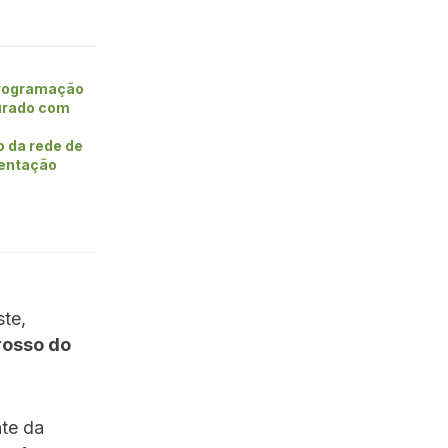
rogramação
urado com
o da rede de
entação
te,
rosso do
nte da