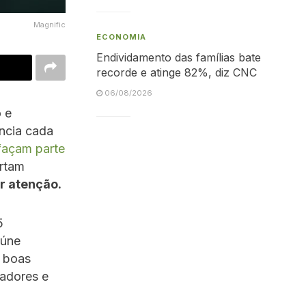
Magnific
ECONOMIA
Endividamento das famílias bate
recorde e atinge 82%, diz CNC
06/08/2026
o e
ncia cada
façam parte
ertam
r atenção.
5
eúne
e boas
radores e