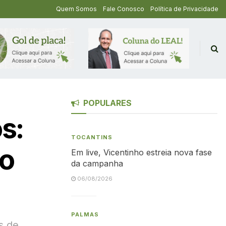
Quem Somos
Fale Conosco
Política de Privacidade
POPULARES
s:
TOCANTINS
to
Em live, Vicentinho estreia nova fase
da campanha
06/08/2026
PALMAS
s de