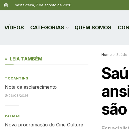
sexta-feira, 7 de agosto de 2026.
VÍDEOS
CATEGORIAS
QUEM SOMOS
CON
Home
Saúde
LEIA TAMBÉM
Saú
TOCANTINS
ans
Nota de esclarecimento
06/08/2026
são 
PALMAS
Nova programação do Cine Cultura
Especiali