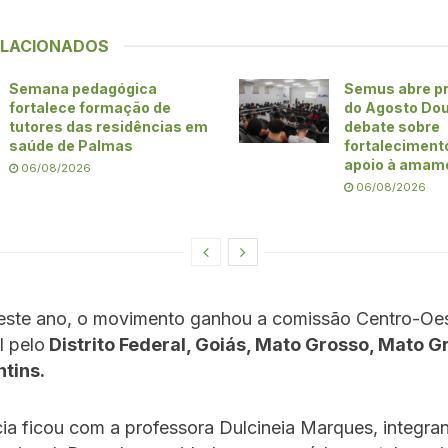
ELACIONADOS
Semana pedagógica
Semus abre p
fortalece formação de
do Agosto Do
tutores das residências em
debate sobre
saúde de Palmas
fortaleciment
apoio à amam
06/08/2026
06/08/2026
este ano, o movimento ganhou a comissão Centro-Oes
l pelo
Distrito Federal, Goiás, Mato Grosso, Mato G
ntins.
ia ficou com a professora Dulcineia Marques, integra