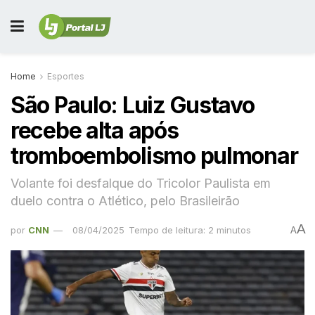
Home
Esportes
São Paulo: Luiz Gustavo
recebe alta após
tromboembolismo pulmonar
Volante foi desfalque do Tricolor Paulista em
duelo contra o Atlético, pelo Brasileirão
A
por
CNN
08/04/2025
Tempo de leitura: 2 minutos
A