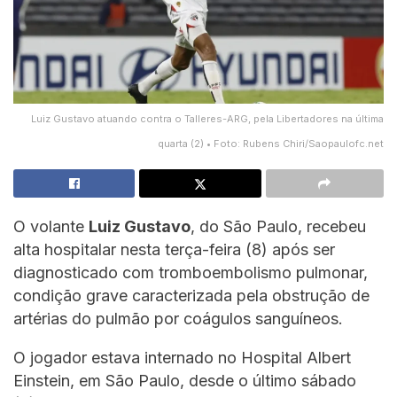
Luiz Gustavo atuando contra o Talleres-ARG, pela Libertadores na última
quarta (2) • Foto: Rubens Chiri/Saopaulofc.net
O volante
Luiz Gustavo
, do São Paulo, recebeu
alta hospitalar nesta terça-feira (8) após ser
diagnosticado com tromboembolismo pulmonar,
condição grave caracterizada pela obstrução de
artérias do pulmão por coágulos sanguíneos.
O jogador estava internado no Hospital Albert
Einstein, em São Paulo, desde o último sábado