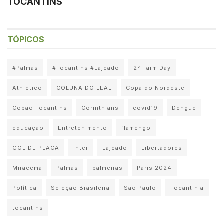
TOCANTINS
TÓPICOS
#Palmas
#Tocantins #Lajeado
2° Farm Day
Athletico
COLUNA DO LEAL
Copa do Nordeste
Copão Tocantins
Corinthians
covid19
Dengue
educação
Entretenimento
flamengo
GOL DE PLACA
Inter
Lajeado
Libertadores
Miracema
Palmas
palmeiras
Paris 2024
Política
Seleção Brasileira
São Paulo
Tocantinia
tocantins