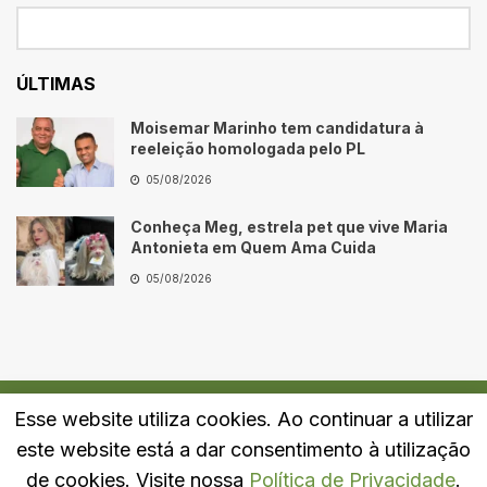
ÚLTIMAS
Moisemar Marinho tem candidatura à
reeleição homologada pelo PL
05/08/2026
Conheça Meg, estrela pet que vive Maria
Antonieta em Quem Ama Cuida
05/08/2026
Esse website utiliza cookies. Ao continuar a utilizar
Quem Somos
Fale Conosco
Política de Privacidade
este website está a dar consentimento à utilização
© 2024
Portal LJ
- Todos os direitos reservados.
de cookies. Visite nossa
Política de Privacidade
.