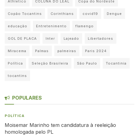
Athletico
COLUNA DO LEAL
Copa do Nordeste
Copão Tocantins
Corinthians
covid19
Dengue
educação
Entretenimento
flamengo
GOL DE PLACA
Inter
Lajeado
Libertadores
Miracema
Palmas
palmeiras
Paris 2024
Política
Seleção Brasileira
São Paulo
Tocantinia
tocantins
POPULARES
POLÍTICA
Moisemar Marinho tem candidatura à reeleição
homologada pelo PL