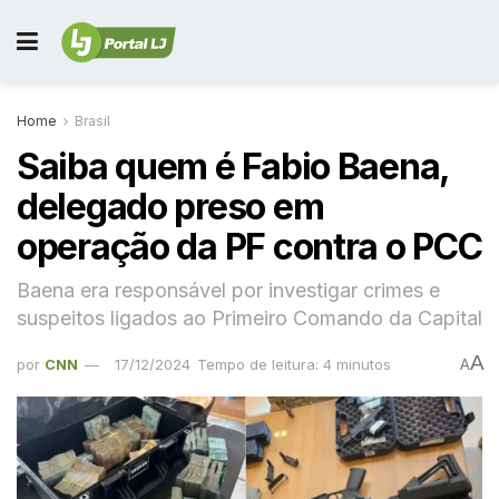
Home
Brasil
Saiba quem é Fabio Baena,
delegado preso em
operação da PF contra o PCC
Baena era responsável por investigar crimes e
suspeitos ligados ao Primeiro Comando da Capital
A
por
CNN
17/12/2024
Tempo de leitura: 4 minutos
A