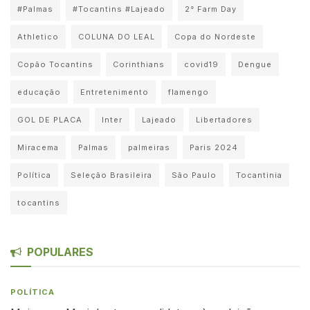
#Palmas
#Tocantins #Lajeado
2° Farm Day
Athletico
COLUNA DO LEAL
Copa do Nordeste
Copão Tocantins
Corinthians
covid19
Dengue
educação
Entretenimento
flamengo
GOL DE PLACA
Inter
Lajeado
Libertadores
Miracema
Palmas
palmeiras
Paris 2024
Política
Seleção Brasileira
São Paulo
Tocantinia
tocantins
POPULARES
POLÍTICA