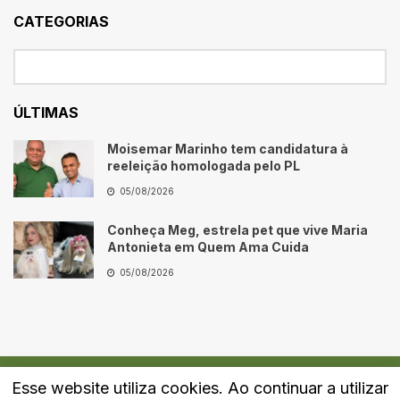
CATEGORIAS
ÚLTIMAS
Moisemar Marinho tem candidatura à
reeleição homologada pelo PL
05/08/2026
Conheça Meg, estrela pet que vive Maria
Antonieta em Quem Ama Cuida
05/08/2026
Esse website utiliza cookies. Ao continuar a utilizar
Quem Somos
Fale Conosco
Política de Privacidade