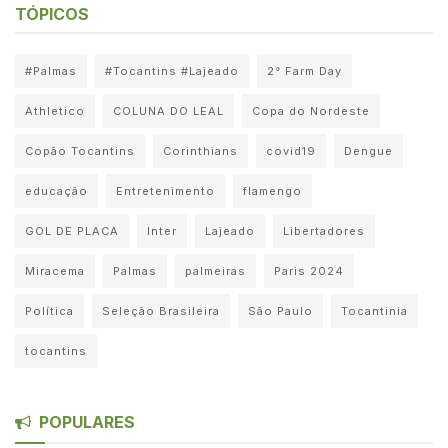
TÓPICOS
#Palmas
#Tocantins #Lajeado
2° Farm Day
Athletico
COLUNA DO LEAL
Copa do Nordeste
Copão Tocantins
Corinthians
covid19
Dengue
educação
Entretenimento
flamengo
GOL DE PLACA
Inter
Lajeado
Libertadores
Miracema
Palmas
palmeiras
Paris 2024
Política
Seleção Brasileira
São Paulo
Tocantinia
tocantins
POPULARES