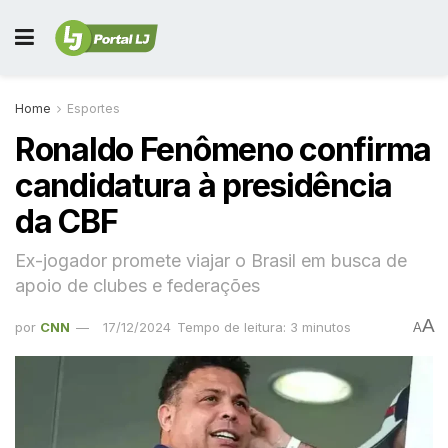
Home
Esportes
Ronaldo Fenômeno confirma
candidatura à presidência
da CBF
Ex-jogador promete viajar o Brasil em busca de
apoio de clubes e federações
A
por
CNN
17/12/2024
Tempo de leitura: 3 minutos
A