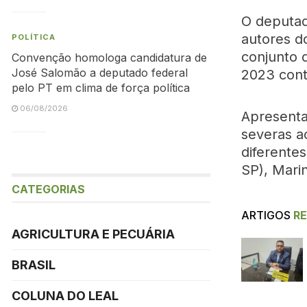
O deputad
autores d
POLÍTICA
conjunto 
Convenção homologa candidatura de
José Salomão a deputado federal
2023 contr
pelo PT em clima de força política
06/08/2026
Apresenta
severas a
diferentes
SP), Mari
CATEGORIAS
ARTIGOS
R
AGRICULTURA E PECUÁRIA
BRASIL
COLUNA DO LEAL