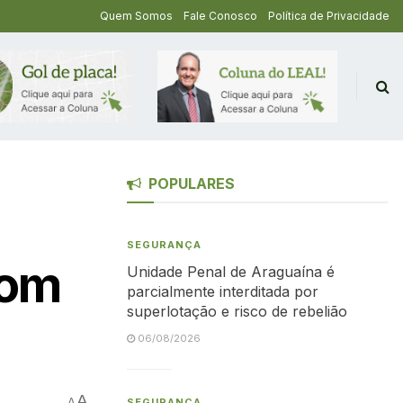
Quem Somos
Fale Conosco
Política de Privacidade
POPULARES
SEGURANÇA
com
Unidade Penal de Araguaína é
parcialmente interditada por
superlotação e risco de rebelião
06/08/2026
A
A
SEGURANÇA