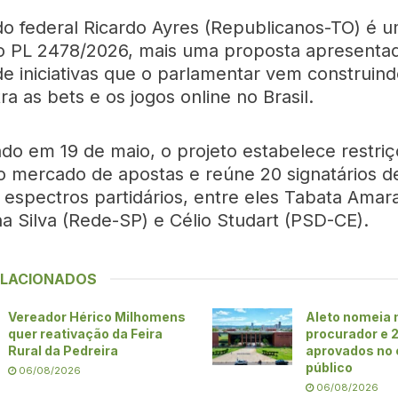
o federal Ricardo Ayres (Republicanos-TO) é 
o PL 2478/2026, mais uma proposta apresenta
de iniciativas que o parlamentar vem construin
a as bets e os jogos online no Brasil.
do em 19 de maio, o projeto estabelece restri
o mercado de apostas e reúne 20 signatários d
 espectros partidários, entre eles Tabata Amar
na Silva (Rede-SP) e Célio Studart (PSD-CE).
ELACIONADOS
Vereador Hérico Milhomens
Aleto nomeia
quer reativação da Feira
procurador e 
Rural da Pedreira
aprovados no
público
06/08/2026
06/08/2026