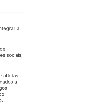
ntegrar a
 de
es sociais,
e atletas
inados a
ogos
co
o.