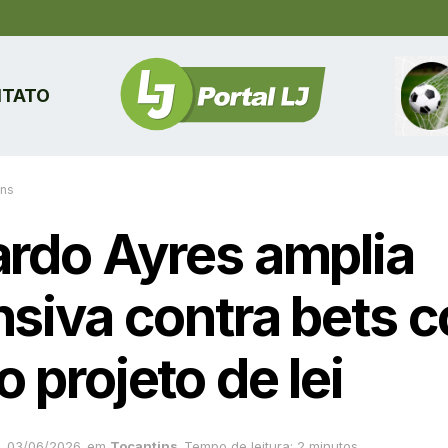
TATO
ins
ardo Ayres amplia
nsiva contra bets 
 projeto de lei
03/06/2026
em
Tocantins
Tempo de leitura: 2 minutos