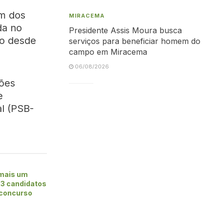
um dos
MIRACEMA
da no
Presidente Assis Moura busca
do desde
serviços para beneficiar homem do
campo em Miracema
06/08/2026
ções
e
al (PSB-
 mais um
23 candidatos
 concurso