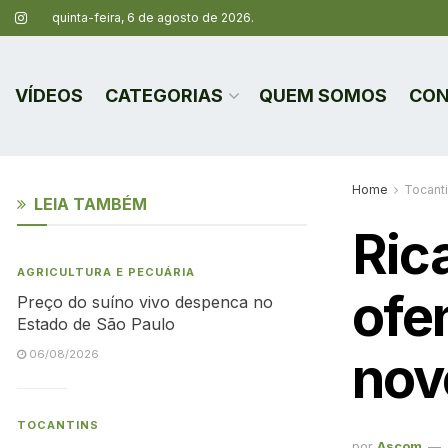
quinta-feira, 6 de agosto de 2026.
VÍDEOS
CATEGORIAS
QUEM SOMOS
CON
Home
Tocant
LEIA TAMBÉM
Ric
AGRICULTURA E PECUÁRIA
ofe
Preço do suíno vivo despenca no
Estado de São Paulo
novo
06/08/2026
TOCANTINS
por
Ascom