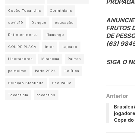
PROPAGAN
Copão Tocantins
Corinthians
ANUNCIE
covid19
Dengue
educação
FRUTOS 
DE PESSO
Entretenimento
flamengo
(63) 984
GOL DE PLACA
Inter
Lajeado
Libertadores
Miracema
Palmas
SIGA O N
palmeiras
Paris 2024
Política
Seleção Brasileira
São Paulo
Anterior
Tocantinia
tocantins
Brasilei
jogador
Copa do