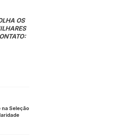
OLHA OS
MILHARES
CONTATO:
e na Seleção
ularidade