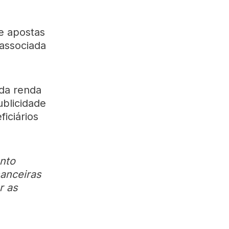
e apostas
 associada
 da renda
blicidade
iciários
nto
nanceiras
r as