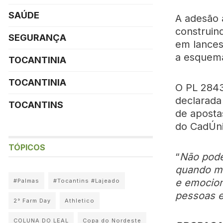
SAÚDE
A adesão 
construin
SEGURANÇA
em lances
a esquema
TOCANTINIA
TOCANTINIA
O PL 2843
declarada
TOCANTINS
de aposta
do CadÚni
TÓPICOS
“
Não pode
quando mi
e emocion
#Palmas
#Tocantins #Lajeado
pessoas e
2° Farm Day
Athletico
COLUNA DO LEAL
Copa do Nordeste