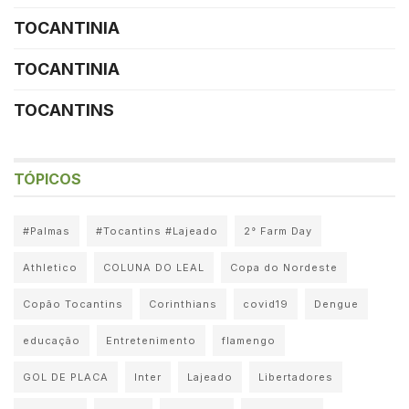
TOCANTINIA
TOCANTINIA
TOCANTINS
TÓPICOS
#Palmas
#Tocantins #Lajeado
2° Farm Day
Athletico
COLUNA DO LEAL
Copa do Nordeste
Copão Tocantins
Corinthians
covid19
Dengue
educação
Entretenimento
flamengo
GOL DE PLACA
Inter
Lajeado
Libertadores