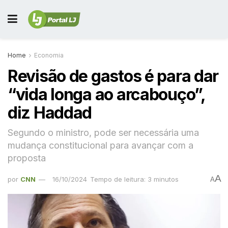
Home
Economia
Revisão de gastos é para dar
“vida longa ao arcabouço”,
diz Haddad
Segundo o ministro, pode ser necessária uma
mudança constitucional para avançar com a
proposta
A
por
CNN
16/10/2024
Tempo de leitura: 3 minutos
A