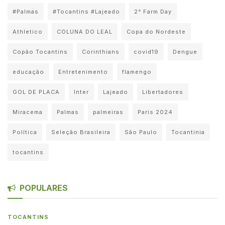
#Palmas
#Tocantins #Lajeado
2° Farm Day
Athletico
COLUNA DO LEAL
Copa do Nordeste
Copão Tocantins
Corinthians
covid19
Dengue
educação
Entretenimento
flamengo
GOL DE PLACA
Inter
Lajeado
Libertadores
Miracema
Palmas
palmeiras
Paris 2024
Política
Seleção Brasileira
São Paulo
Tocantinia
tocantins
POPULARES
TOCANTINS