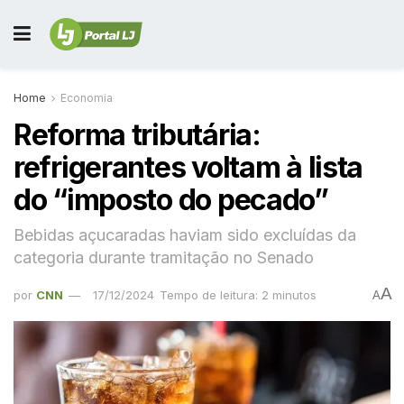
Home
Economia
Reforma tributária:
refrigerantes voltam à lista
do “imposto do pecado”
Bebidas açucaradas haviam sido excluídas da
categoria durante tramitação no Senado
A
por
CNN
17/12/2024
Tempo de leitura: 2 minutos
A