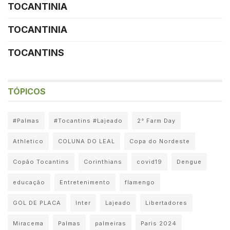
TOCANTINIA
TOCANTINIA
TOCANTINS
TÓPICOS
#Palmas
#Tocantins #Lajeado
2° Farm Day
Athletico
COLUNA DO LEAL
Copa do Nordeste
Copão Tocantins
Corinthians
covid19
Dengue
educação
Entretenimento
flamengo
GOL DE PLACA
Inter
Lajeado
Libertadores
Miracema
Palmas
palmeiras
Paris 2024