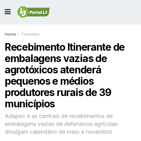
Home
Tocantins
Recebimento Itinerante de
embalagens vazias de
agrotóxicos atenderá
pequenos e médios
produtores rurais de 39
municípios
Adapec e as centrais de recebimentos de
embalagens vazias de defensivos agrícolas
divulgam calendário de maio a novembro