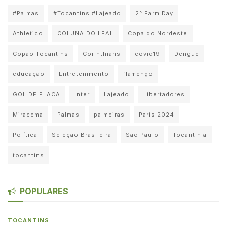
#Palmas
#Tocantins #Lajeado
2° Farm Day
Athletico
COLUNA DO LEAL
Copa do Nordeste
Copão Tocantins
Corinthians
covid19
Dengue
educação
Entretenimento
flamengo
GOL DE PLACA
Inter
Lajeado
Libertadores
Miracema
Palmas
palmeiras
Paris 2024
Política
Seleção Brasileira
São Paulo
Tocantinia
tocantins
POPULARES
TOCANTINS