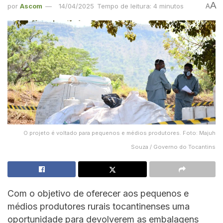
A
por
Ascom
14/04/2025
Tempo de leitura: 4 minutos
A
O projeto é voltado para pequenos e médios produtores. Foto: Majuh
Souza / Governo do Tocantins
Com o objetivo de oferecer aos pequenos e
médios produtores rurais tocantinenses uma
oportunidade para devolverem as embalagens