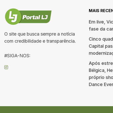
MAIS RECE
Em live, Vi
fase da c
O site que busca sempre a notícia
Cinco quad
com credibilidade e transparência.
Capital pa
moderniza
#SIGA-NOS:
Após estre
Bélgica, H
próprio s
Dance Eve