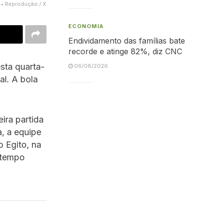
r • Reprodução / X
ECONOMIA
Endividamento das famílias bate
recorde e atinge 82%, diz CNC
sta quarta-
06/08/2026
al. A bola
ira partida
a, a equipe
o Egito, na
 tempo