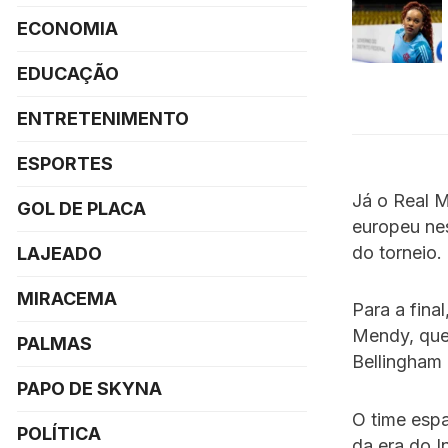
ECONOMIA
EDUCAÇÃO
ENTRETENIMENTO
ESPORTES
Já o Real M
GOL DE PLACA
europeu nes
do torneio.
LAJEADO
MIRACEMA
Para a final
Mendy, que 
PALMAS
Bellingham 
PAPO DE SKYNA
O time espa
POLÍTICA
da era do I