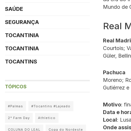
Mundo de C
SAÚDE
SEGURANÇA
Real 
TOCANTINIA
Real Madr
Courtois; V
TOCANTINIA
Güler, Bell
TOCANTINS
Pachuca
Moreno; Rod
TÓPICOS
Gutiérrez e
Motivo
: fi
#Palmas
#Tocantins #Lajeado
Data e hor
2° Farm Day
Athletico
Local
: Lus
Onde assis
COLUNA DO LEAL
Copa do Nordeste