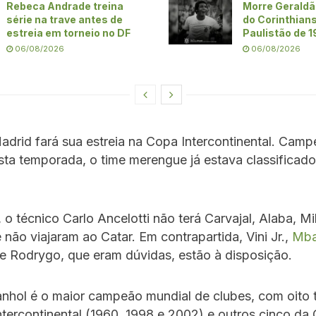
Rebeca Andrade treina
Morre Geraldã
série na trave antes de
do Corinthians
estreia em torneio no DF
Paulistão de 
06/08/2026
06/08/2026
adrid fará sua estreia na Copa Intercontinental. Cam
ta temporada, o time merengue já estava classificado
, o técnico Carlo Ancelotti não terá Carvajal, Alaba, Mi
não viajaram ao Catar. Em contrapartida, Vini Jr.,
Mb
e Rodrygo, que eram dúvidas, estão à disposição.
nhol é o maior campeão mundial de clubes, com oito tí
ntercontinental (1960, 1998 e 2002) e outros cinco da