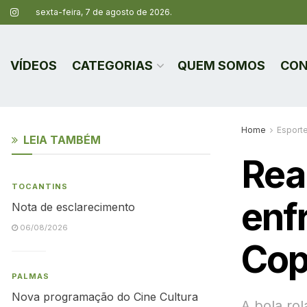
sexta-feira, 7 de agosto de 2026.
VÍDEOS
CATEGORIAS
QUEM SOMOS
CON
Home
Esport
LEIA TAMBÉM
Rea
TOCANTINS
enfr
Nota de esclarecimento
06/08/2026
Cop
PALMAS
Nova programação do Cine Cultura
A bola rol