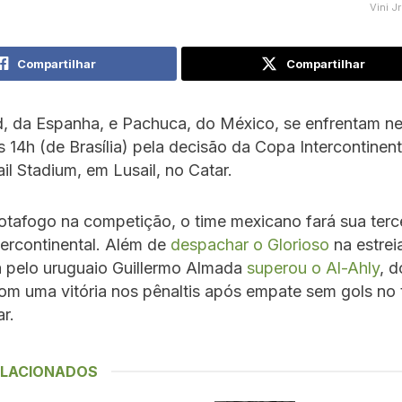
Vini J
Compartilhar
Compartilhar
, da Espanha, e Pachuca, do México, se enfrentam ne
às 14h (de Brasília) pela decisão da Copa Intercontinent
ail Stadium, em Lusail, no Catar.
tafogo na competição, o time mexicano fará sua terce
ercontinental. Além de
despachar o Glorioso
na estrei
pelo uruguaio Guillermo Almada
superou o Al-Ahly
, d
com uma vitória nos pênaltis após empate sem gols no
r.
ELACIONADOS