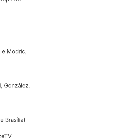
 e Modric;
l, González,
e Brasília)
azéTV