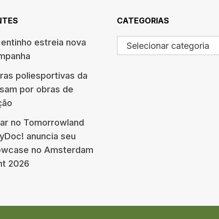
NTES
CATEGORIAS
centinho estreia nova
Selecionar categoria
ampanha
ras poliesportivas da
ssam por obras de
ção
ar no Tomorrowland
eyDoc! anuncia seu
howcase no Amsterdam
nt 2026