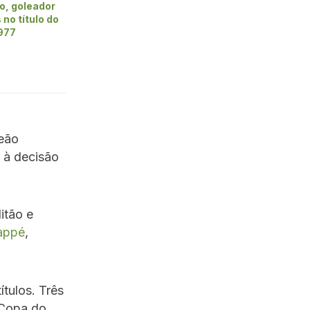
o, goleador
 no título do
1977
peão
 à decisão
litão e
appé
,
tulos. Três
 Copa do