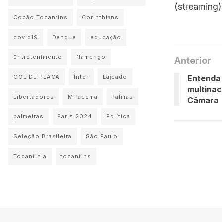
(streaming)
Copão Tocantins
Corinthians
covid19
Dengue
educação
Entretenimento
flamengo
Anterior
Entenda
GOL DE PLACA
Inter
Lajeado
multinac
Libertadores
Miracema
Palmas
Câmara
palmeiras
Paris 2024
Política
Seleção Brasileira
São Paulo
Tocantinia
tocantins