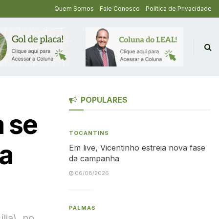
Quem Somos
Fale Conosco
Política de Privacidade
POPULARES
 se
TOCANTINS
da
Em live, Vicentinho estreia nova fase
da campanha
06/08/2026
PALMAS
lia), no