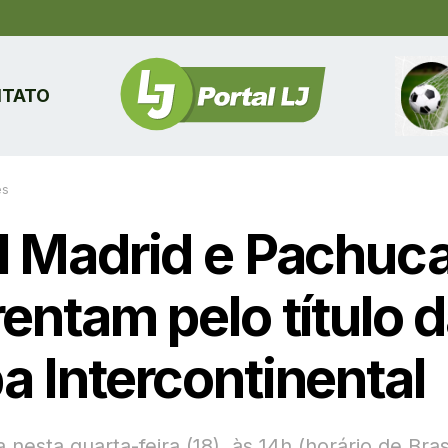
TATO
es
l Madrid e Pachuca
entam pelo título 
a Intercontinental
a nesta quarta-feira (18), às 14h (horário de Brasí