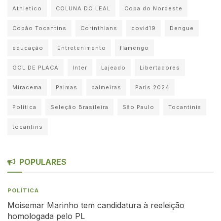
Athletico
COLUNA DO LEAL
Copa do Nordeste
Copão Tocantins
Corinthians
covid19
Dengue
educação
Entretenimento
flamengo
GOL DE PLACA
Inter
Lajeado
Libertadores
Miracema
Palmas
palmeiras
Paris 2024
Política
Seleção Brasileira
São Paulo
Tocantinia
tocantins
POPULARES
POLÍTICA
Moisemar Marinho tem candidatura à reeleição
homologada pelo PL