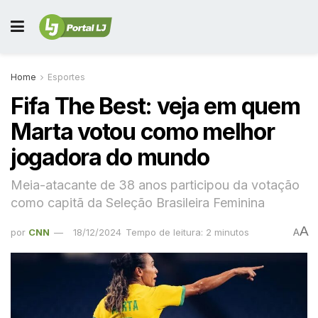
Home
Esportes
Fifa The Best: veja em quem
Marta votou como melhor
jogadora do mundo
Meia-atacante de 38 anos participou da votação
como capitã da Seleção Brasileira Feminina
A
por
CNN
18/12/2024
Tempo de leitura: 2 minutos
A