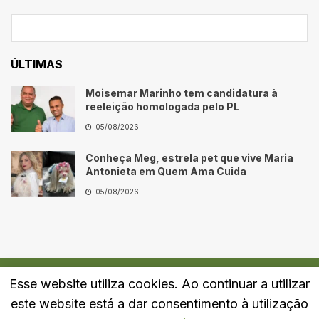
ÚLTIMAS
Moisemar Marinho tem candidatura à
reeleição homologada pelo PL
05/08/2026
Conheça Meg, estrela pet que vive Maria
Antonieta em Quem Ama Cuida
05/08/2026
Esse website utiliza cookies. Ao continuar a utilizar
Quem Somos
Fale Conosco
Política de Privacidade
este website está a dar consentimento à utilização
© 2024
Portal LJ
- Todos os direitos reservados.