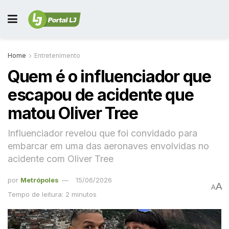
Home
Entretenimento
Quem é o influenciador que
escapou de acidente que
matou Oliver Tree
Influenciador revelou que foi convidado para
embarcar em uma das aeronaves envolvidas no
acidente com Oliver Tree
por
Metrópoles
15/06/2026
A
A
Tempo de leitura: 2 minutos