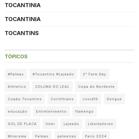
TOCANTINIA
TOCANTINIA
TOCANTINS
TÓPICOS
#Palmas
#Tocantins #Lajeado
2° Farm Day
Athletico
COLUNA DO LEAL
Copa do Nordeste
Copão Tocantins
Corinthians
covid19
Dengue
educação
Entretenimento
flamengo
GOL DE PLACA
Inter
Lajeado
Libertadores
Miracema
Palmas
palmeiras
Paris 2024