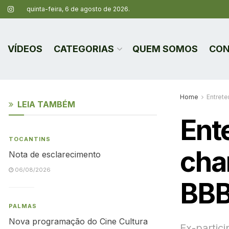
quinta-feira, 6 de agosto de 2026.
VÍDEOS
CATEGORIAS
QUEM SOMOS
CON
Home
Entret
LEIA TAMBÉM
Ent
TOCANTINS
cha
Nota de esclarecimento
06/08/2026
BBB
PALMAS
Nova programação do Cine Cultura
Ex-partic