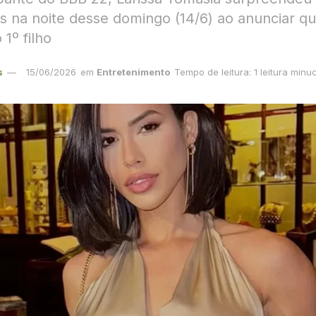
as na noite desse domingo (14/6) ao anunciar qu
 1º filho
s
15/06/2026
em
Entretenimento
Tempo de leitura: 1 leitura minu