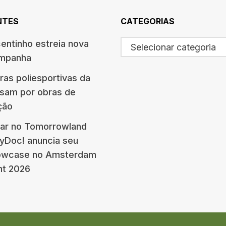
NTES
CATEGORIAS
centinho estreia nova
Selecionar categoria
ampanha
ras poliesportivas da
ssam por obras de
ção
ar no Tomorrowland
eyDoc! anuncia seu
howcase no Amsterdam
nt 2026