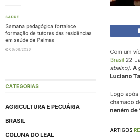
SAÚDE
Semana pedagógica fortalece
formação de tutores das residências
em saúde de Palmas
06/08/2026
Com um víd
Brasil
22 La
abaixo)
.
A 
Luciano T
CATEGORIAS
Logo após c
chamado de
AGRICULTURA E PECUÁRIA
neném de 
BRASIL
ARTIGOS
R
COLUNA DO LEAL