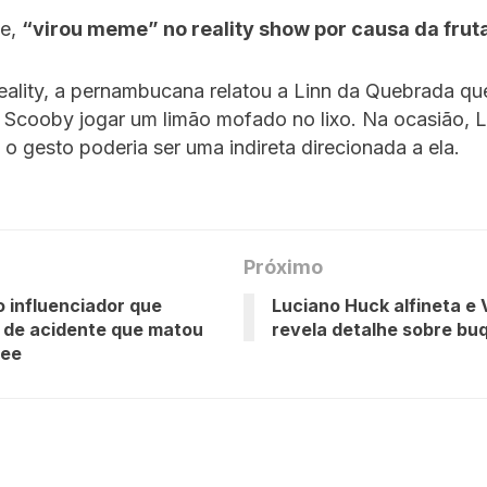
ve,
“virou meme” no reality show por causa da frut
eality, a pernambucana relatou a Linn da Quebrada qu
 Scooby jogar um limão mofado no lixo. Na ocasião, L
 o gesto poderia ser uma indireta direcionada a ela.
Próximo
 influenciador que
Luciano Huck alfineta e V
 de acidente que matou
revela detalhe sobre bu
ree