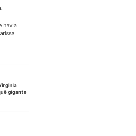
a
.
e havia
arissa
irginia
quê gigante