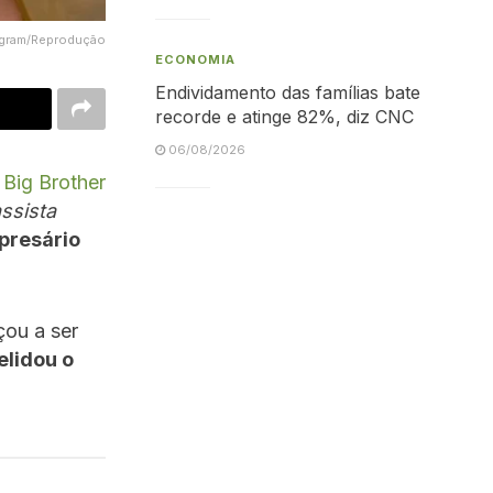
agram/Reprodução
ECONOMIA
Endividamento das famílias bate
recorde e atinge 82%, diz CNC
06/08/2026
o
Big Brother
assista
presário
çou a ser
elidou o