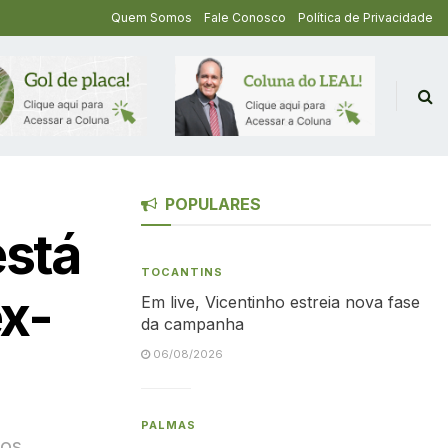
Quem Somos
Fale Conosco
Política de Privacidade
POPULARES
está
TOCANTINS
ex-
Em live, Vicentinho estreia nova fase
da campanha
06/08/2026
PALMAS
 os