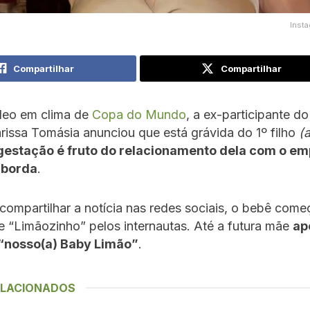
Inst
Compartilhar
Compartilhar
eo em clima de
Copa do Mundo
, a ex-participante d
rissa Tomásia anunciou que está grávida do 1º filho
(
gestação é fruto do relacionamento dela com o em
aborda
.
ompartilhar a notícia nas redes sociais, o bebê come
 “Limãozinho” pelos internautas. Até a futura mãe
ap
“nosso(a) Baby Limão”
.
ELACIONADOS