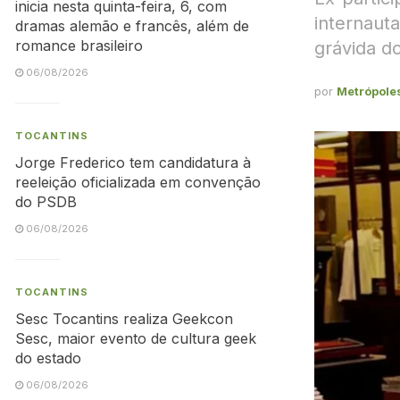
inicia nesta quinta-feira, 6, com
internaut
dramas alemão e francês, além de
romance brasileiro
grávida do
06/08/2026
por
Metrópole
TOCANTINS
Jorge Frederico tem candidatura à
reeleição oficializada em convenção
do PSDB
06/08/2026
TOCANTINS
Sesc Tocantins realiza Geekcon
Sesc, maior evento de cultura geek
do estado
06/08/2026