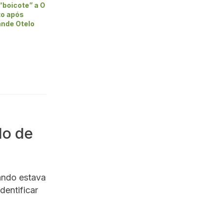
“boicote” a O
to após
nde Otelo
do de
ando estava
dentificar