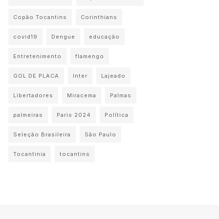
Copão Tocantins
Corinthians
covid19
Dengue
educação
Entretenimento
flamengo
GOL DE PLACA
Inter
Lajeado
Libertadores
Miracema
Palmas
palmeiras
Paris 2024
Política
Seleção Brasileira
São Paulo
Tocantinia
tocantins