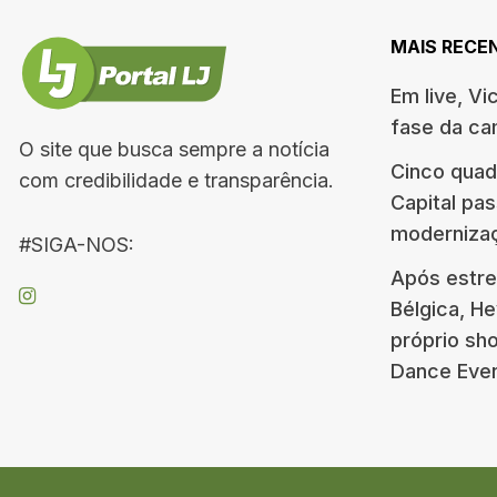
MAIS RECE
Em live, Vi
fase da c
O site que busca sempre a notícia
Cinco quad
com credibilidade e transparência.
Capital pa
moderniza
#SIGA-NOS:
Após estre
Bélgica, H
próprio s
Dance Eve