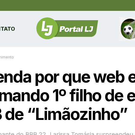
TATO
enimento
enda por que web 
mando 1º filho de 
 de “Limãozinho”
ipante do BBB 22, Larissa Tomásia surpreendeu