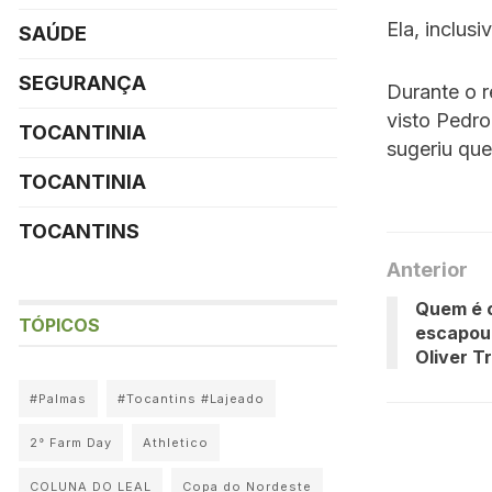
Ela, inclusi
SAÚDE
SEGURANÇA
Durante o r
visto Pedro
TOCANTINIA
sugeriu que
TOCANTINIA
TOCANTINS
Anterior
Quem é o
TÓPICOS
escapou
Oliver T
#Palmas
#Tocantins #Lajeado
2° Farm Day
Athletico
COLUNA DO LEAL
Copa do Nordeste