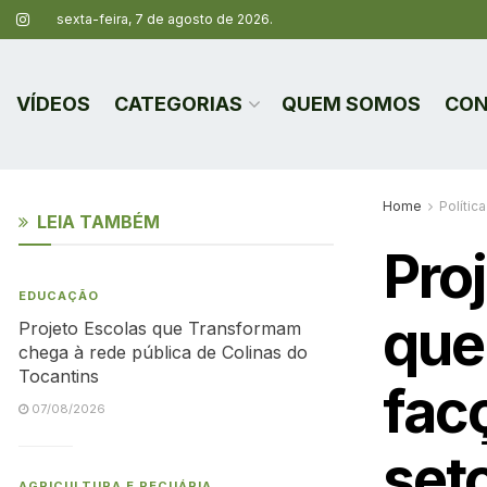
sexta-feira, 7 de agosto de 2026.
VÍDEOS
CATEGORIAS
QUEM SOMOS
CON
Home
Política
LEIA TAMBÉM
Pro
EDUCAÇÃO
que
Projeto Escolas que Transformam
chega à rede pública de Colinas do
Tocantins
fac
07/08/2026
set
AGRICULTURA E PECUÁRIA