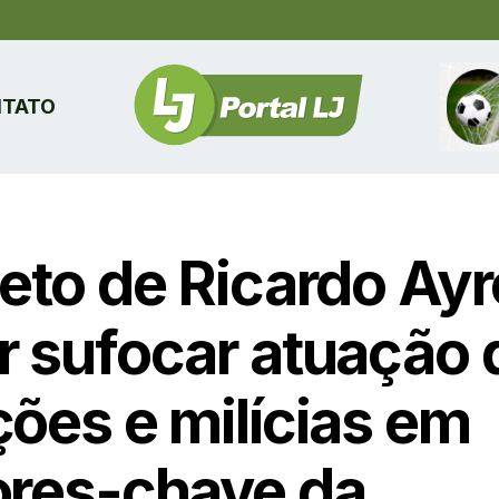
TATO
jeto de Ricardo Ay
r sufocar atuação 
ções e milícias em
ores-chave da