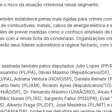
e o risco da atuação criminosa nesse segmento.
também estabelece penas mais rígidas para crimes co
de combustíveis, metais, cabos de energia elétrica e
 além de prever medidas como o confisco ampliado de
is com a renda lícita do condenado. Organizações cr
erão seus líderes submetidos a regime fechado, com 
, assinada também pelos deputados Julio Lopes (PP/R
ssarinho (PL/PA), Gilvan Máximo (Republicanos/DF)
D/PA), Adriana Ventura (NOVO/SP), Daniela Reinehr (
berto Neto (PL/AM), Ricardo Ayres (Republicanos/TO)
(UNIÃO/SP), Dr. Fernando Máximo (UNIÃO/RO), Alceu 
Bibo Nunes (PL/RS), Sargento Fahur (PSD/PR), Evair V
S), Alberto Fraga (PL/DF), José Medeiros (PL/MT) e 
DADANIA/SP), poderá ser debatida em regime de urgên