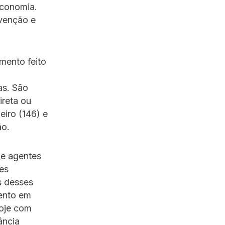
economia.
evenção e
mento feito
as. São
ireta ou
eiro (146) e
ão.
de agentes
des
s desses
mento em
hoje com
ância