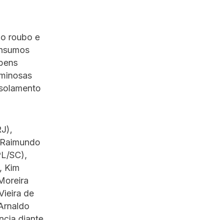
mo roubo e
 insumos
 bens
iminosas
isolamento
J),
, Raimundo
PL/SC),
, Kim
Moreira
ieira de
Arnaldo
cia diante