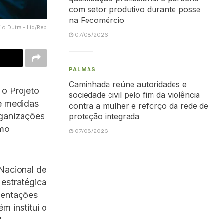
com setor produtivo durante posse
na Fecomércio
io Dutra - Lid/Rep
07/08/2026
PALMAS
Caminhada reúne autoridades e
 o Projeto
sociedade civil pelo fim da violência
e medidas
contra a mulher e reforço da rede de
rganizações
proteção integrada
omo
07/08/2026
 Nacional de
estratégica
imentações
m institui o