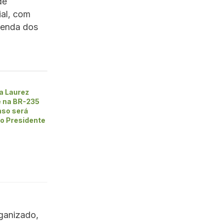
de
al, com
renda dos
a Laurez
e na BR-235
nso será
lo Presidente
rganizado,