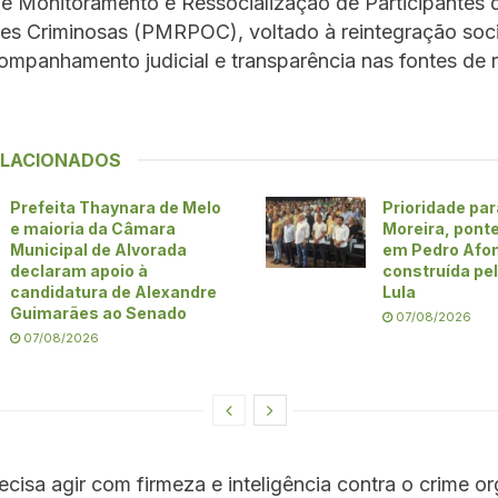
e Monitoramento e Ressocialização de Participantes 
es Criminosas (PMRPOC), voltado à reintegração soci
ompanhamento judicial e transparência nas fontes de 
ELACIONADOS
Prefeita Thaynara de Melo
Prioridade par
e maioria da Câmara
Moreira, pont
Municipal de Alvorada
em Pedro Afo
declaram apoio à
construída pe
candidatura de Alexandre
Lula
Guimarães ao Senado
07/08/2026
07/08/2026
recisa agir com firmeza e inteligência contra o crime o