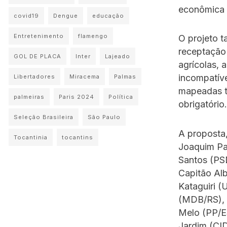
econômica 
covid19
Dengue
educação
Entretenimento
flamengo
O projeto 
receptação 
GOL DE PLACA
Inter
Lajeado
agrícolas,
incompatíve
Libertadores
Miracema
Palmas
mapeadas t
palmeiras
Paris 2024
Política
obrigatório.
Seleção Brasileira
São Paulo
A proposta
Tocantinia
tocantins
Joaquim Pa
Santos (PS
Capitão Al
Kataguiri 
(MDB/RS), 
Melo (PP/E
Jardim (CI