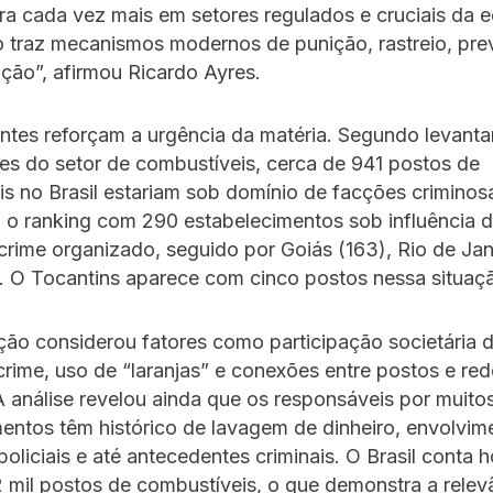
ltra cada vez mais em setores regulados e cruciais da 
o traz mecanismos modernos de punição, rastreio, pr
ação”, afirmou Ricardo Ayres.
tes reforçam a urgência da matéria. Segundo levanta
es do setor de combustíveis, cerca de 941 postos de
s no Brasil estariam sob domínio de facções criminos
a o ranking com 290 estabelecimentos sob influência d
 crime organizado, seguido por Goiás (163), Rio de Jan
. O Tocantins aparece com cinco postos nessa situaç
ção considerou fatores como participação societária 
crime, uso de “laranjas” e conexões entre postos e re
A análise revelou ainda que os responsáveis por muito
entos têm histórico de lavagem de dinheiro, envolvi
oliciais e até antecedentes criminais. O Brasil conta 
 mil postos de combustíveis, o que demonstra a relev