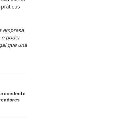
práticas
ra empresa
 e poder
gal que una
improcedente
readores