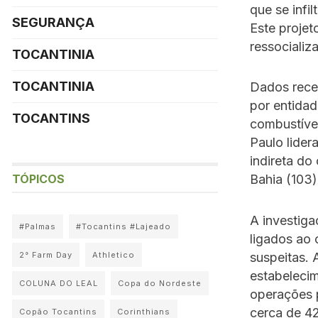
que se infi
SEGURANÇA
Este projet
ressocializ
TOCANTINIA
TOCANTINIA
Dados recen
por entidad
TOCANTINS
combustívei
Paulo lider
indireta do
TÓPICOS
Bahia (103)
A investiga
#Palmas
#Tocantins #Lajeado
ligados ao 
suspeitas. 
2° Farm Day
Athletico
estabelecim
COLUNA DO LEAL
Copa do Nordeste
operações p
cerca de 42
Copão Tocantins
Corinthians