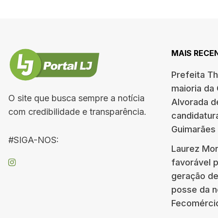
MAIS RECE
Prefeita T
maioria da
O site que busca sempre a notícia
Alvorada d
com credibilidade e transparência.
candidatur
Guimarães
#SIGA-NOS:
Laurez Mor
favorável 
geração d
posse da n
Fecomérci