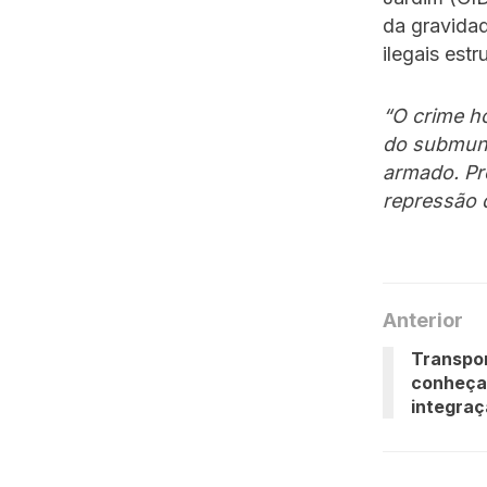
da gravida
ilegais estr
“O crime h
do submund
armado. Pr
repressão q
Anterior
Transpor
conheça 
integra