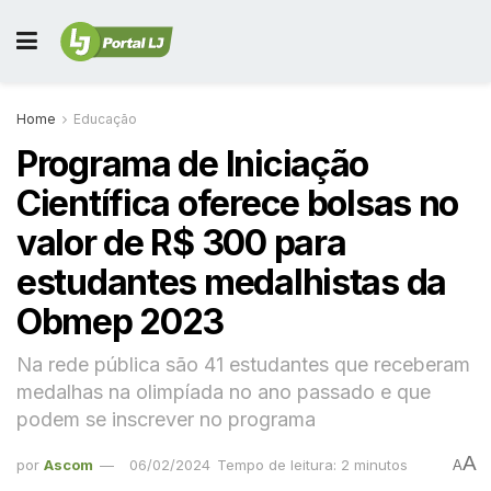
Home
Educação
Programa de Iniciação
Científica oferece bolsas no
valor de R$ 300 para
estudantes medalhistas da
Obmep 2023
Na rede pública são 41 estudantes que receberam
medalhas na olimpíada no ano passado e que
podem se inscrever no programa
A
por
Ascom
06/02/2024
Tempo de leitura: 2 minutos
A