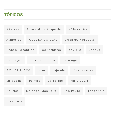
TÓPICOS
#Palmas
#Tocantins #Lajeado
2° Farm Day
Athletico
COLUNA DO LEAL
Copa do Nordeste
Copão Tocantins
Corinthians
covid19
Dengue
educação
Entretenimento
flamengo
GOL DE PLACA
Inter
Lajeado
Libertadores
Miracema
Palmas
palmeiras
Paris 2024
Política
Seleção Brasileira
São Paulo
Tocantinia
tocantins