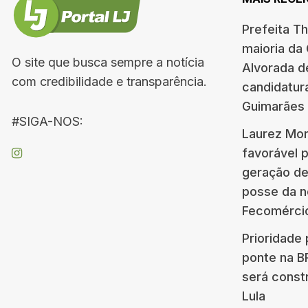
Prefeita T
maioria da
O site que busca sempre a notícia
Alvorada d
com credibilidade e transparência.
candidatur
Guimarães
#SIGA-NOS:
Laurez Mor
favorável 
geração d
posse da n
Fecomérci
Prioridade 
ponte na 
será const
Lula