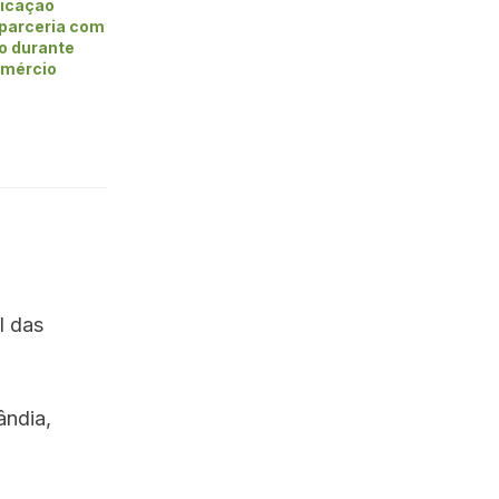
ficação
 parceria com
vo durante
omércio
l das
ândia,