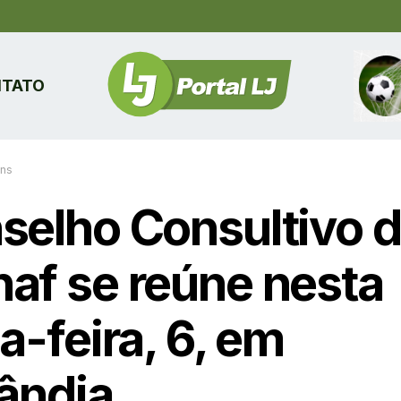
TATO
ins
selho Consultivo 
af se reúne nesta
a-feira, 6, em
lândia