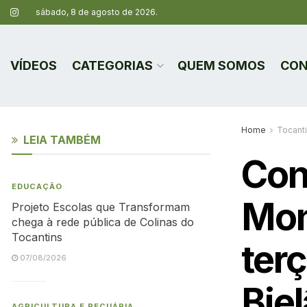
sábado, 8 de agosto de 2026.
VÍDEOS
CATEGORIAS
QUEM SOMOS
CON
Home
Tocant
LEIA TAMBÉM
Con
EDUCAÇÃO
Mon
Projeto Escolas que Transformam
chega à rede pública de Colinas do
Tocantins
terç
07/08/2026
Bie
AGRICULTURA E PECUÁRIA