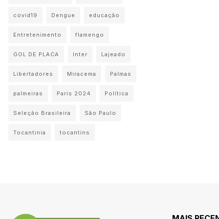
covid19
Dengue
educação
Entretenimento
flamengo
GOL DE PLACA
Inter
Lajeado
Libertadores
Miracema
Palmas
palmeiras
Paris 2024
Política
Seleção Brasileira
São Paulo
Tocantinia
tocantins
MAIS RECE